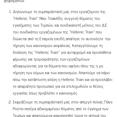
ψηφισμάτων:
Δηλώνουμε τη συμπαράστασή μας στον εργαζόμενο της
«Hellenic Train» Νίκο Τσακλίδη, συγγενή θύματος του
εγκλήματος των Τεμπών, και συνδικαλιστή μέλους του ΔΣ
του συνδικάτου εργαζομένων της «Hellenic Train» που
διώκεται από τη Εταιρεία επειδή απαίτησε το αυτονόητο: την
τήρηση των κανονισμών ασφάλειας. Καταγγέλλουμε τη
διοίκηση της «Hellenic Train» για αυταρχισμό και προσπάθεια
φίμωσης και τρομοκράτησης των εργαζομένων
αδιαφορώντας για τα θύματα που αφήνει πίσω της η μη
τήρηση των νόμων και των κανονισμών. Απαιτούμε να πάρει
πίσω την κατάπτυστη κλήση η Hellenic Train και να προσλάβει
το απαραίτητο προσωπικό για να στελεχωθούν οι θέσεις
εργασίας όπως προβλέπει ο κανονισμός.
Εκφράζουμε τη συμπαράστασή μας στον απεργό πείνας Πάνο
Ρούτσι πατέρα αδικοχαμένου θύματος από το έγκλημα των
Τεμπών και απαιτούμενα ικανοποιηθεί τώρα το αίτημά του