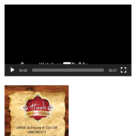
Πρόγραμμα
Αναπαραγωγής
Βίντεο
00:00
00:27