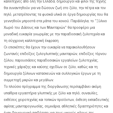
καλλιτέχνες από όλη την Ελλάδα, δημιουργοί και φίλοι της τέχνης
θα συναντηθούν για να δώσουν ζωή στο ξύλο, την πέτρα και τον
πηλό, μετατρέποντας τα φυσικά υλικά σε έργα δημιουργίας που θα
γεννηθούν μπροστά στα μάτια του κοινού. Παράλληλα, το «Ξύλινο
Χωριό του Δάσους και των Μανιταριών» θα προσφέρει μια
μοναδική ευκαιρία γνωριμίας με την παραδοσιακή ξυλοτεχνία και
τη σύγχρονη καλλιτεχνική έκφραση.
Οι επισκέπτες θα έχουν την ευκαιρία να παρακολουθήσουν
ζωντανές επιδείξεις ξυλογλυπτικής μανιταριών, επιδείξεις τόρνου
ξύλου, παρουσιάσεις παραδοσιακών εργαλείων ξυλοτεχνίας,
τεχνικές χάραξης και καύσης σχεδίων σε ξύλο, καθώς και τη
δημιουργία ξύλινων κατασκευών και συλλογικών έργων με τη
συμμετοχή μικρών και μεγάλων.
Το πλούσιο πρόγραμμα της διοργάνωσης περιλαμβάνει ακόμη
υπαίθρια εργαστήρια γλυπτικής με ξύλο και πηλό, συναυλίες,
εκθέσεις χειροτεχνίας και τοπικών προϊόντων, έκθεση εκπαιδευτικής
αφίσας μανιταρογνωσίας, σεμινάρια, αθλητικές δραστηριότητες και
έναν δημιουργικό παιδότοπο για τους μικρούς φίλους της