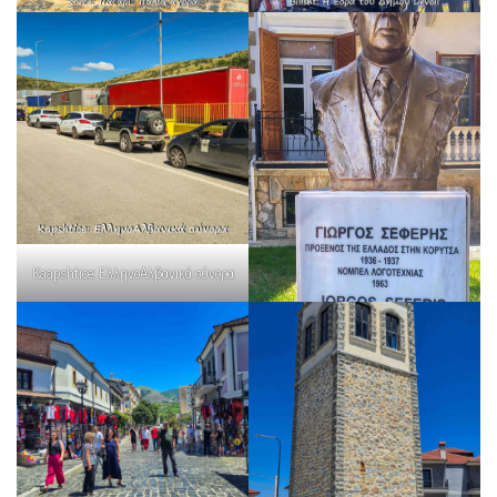
Kaapshtice: ΕλληνοΑλβανικά σύνορα