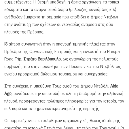
συμμετέχοντες. Η θερμή υποδοχή, η άρτια οργάνωση, τα τοπικά
εδέσματα και τα αναμνηστικά δώρα (μπλούζες, κονκάρδες κτλ)
ανέδειξαν έμπρακτα τη σημασία που αποδίδει ο Δήμος Ντεβόλι
στην ανάπτυξη των σχέσεων συνεργασίας ανάμεσα στις δύο
πλευρές της Πρέσπας.
Ιδιαίτερα συγκινητική ήταν η απονομή τιμητικής πλακέτας στον
Πρόεδρο της Οργανωτικής Επιτροπής και εμπνευστή του Prespa
Road Trip,
Στράτο Βασιλόπουλο,
ως αναγνώριση της πολυετούς
συμβολής του στην προώθηση των Πρεσπών και του Ντεβόλι ως
ενιαίου προορισμού βιώσιμου τουρισμού και συνεργασίας.
Στη συνέχεια, η υπεύθυνη Τουρισμού του Δήμου Ντεβόλι,
Alda
Ago,
συνόδευσε την αποστολή σε όλη τη διαδρομή στην αλβανική
πλευρά, προσφέροντας πολύτιμες πληροφορίες για την ιστορία, τον
πολιτισμό και τα σημαντικότερα μνημεία της περιοχής.
Οι συμμετέχοντες επισκέφθηκαν αρχαιολογικές θέσεις ιδιαίτερης
σημασίας, τα ιστορικά Στενά του Λύκου, τα τείχη του Τραϊανού, μία