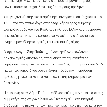
ιστορικό νησί Μάλι Γκραντ, έναν από τους σημαντικότερους
πολιτιστικούς και αρχαιολογικούς θησαυρούς της λίμνης.
Στη βυζαντινή σπηλαιοεκκλησία της Παναγίας, η οποία χτίστηκε το
1369 από τον τοπικό άρχοντα Κέσαρ Νόβακ προς τιμήν της
Ελληνίδας συζύγου του Καλλής, με πλήθος Ελληνικών επιγραφών,
οι επισκέπτες είχαν την ευκαιρία να γνωρίσουν από κοντά ένα
μνημείο μοναδικής ιστορικής και πνευματικής αξίας.
Ο αρχαιολόγος
Άκης Τσώνος,
μέλος της Ελληνοαλβανικής
Αρχαιολογικής Αποστολής, παρουσίασε τα σημαντικότερα
ευρήματα των ερευνών στο νησί και ανέδειξε τη σημασία του Μάλι
Γκραντ ως τόπου όπου συναντώνται η βυζαντινή παράδοση, η
ορθόδοξη πνευματικότητα και η πολιτιστική κληρονομιά των
Βαλκανίων.
Η επίσκεψη στον Δήμο Πούστετς έδωσε επίσης την ευκαιρία στους
συμμετέχοντες να γνωρίσουν καλύτερα τη σύνθετη ιστορική
διαδρομή της περιοχής των Πρεσπών, μιας περιοχής που κατά τον