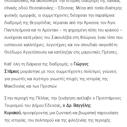
Θεσσαλονίκης και ακολούθησε την ιστορική διαδρομή της παλαιάς
εθνικής οδού Θεσσαλονίκης – Έδεσσας. Μέσα από τοπία ιδιαίτερης
φυσικής ομορφιάς, οι συμμετέχοντες διέσχισαν την παραλίμνια
διαδρομή της Βεγορίτιδας, πέρασαν από την Άρνισσα, τον Άγιο
Παντελεήμονα και το Αμύνταιο – τη φημισμένη πόλη του κρασιού –
συνέχισαν κατά μήκος του Σακουλέβα στη Φλώρινα, έναν τόπο που
ενέπνευσε καλλιτέχνες, λογοτέχνες και τον σπουδαίο σκηνοθέτη
Θεόδωρο Αγγελόπουλο και κατέληξαν στις μαγευτικές Πρέσπες,.
Καθ’ όλη τη διάρκεια της διαδρομής, ο
Γιώργος
Στάμκος
μοιράστηκε με τους συμμετέχοντες πολύτιμες γνώσεις
για γνωστές και λιγότερο γνωστές πτυχές της ιστορίας της
Μακεδονίας και των Πρεσπών.
Στην περιοχή της Πέλλας, την ξενάγηση ανέλαβε ο Προϊστάμενος
Τουρισμού του Δήμου Έδεσσας
, ο Δρ. Βαγγέλης
Κυριακού,
προσφέροντας μια ζωντανή και βιωματική παρουσίαση
της ιστορίας, του πολιτισμού και της φιλοξενίας της περιοχής.