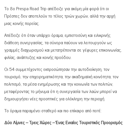
Το 8ο Prespa Road Trip απέδειξε για ακόμη μία φορά ότι οι
Πρέσπες δεν αποτελούν το τέλος τριών χωρών, αλλά την αρχή
μιας κοινής πορείας.
Απέδειξε ότι όταν υπάρχει όραμα, εμπιστοσύνη και ειλικρινής
διάθεση συνεργασίας, τα σύνορα παύουν να λειτουργούν ως
γραμμές διαχωρισμού και μετατρέπονται σε γέφυρες επικοινωνίας,
φιλίας, ανάπτυξης και κοινής προόδου.
Οι 54 συμμετέχοντες εκπροσώπησαν την αυτοδιοίκηση, τον
τουρισμό, την επιχειρηματικότητα, την ακαδημαϊκή κοινότητα, τον
πολιτισμό, τα μέσα ενημέρωσης και την κοινωνία των πολιτών,
μεταφέροντας το μήνυμα ότι η συνεργασία των λαών μπορεί να
δημιουργήσει νέες προοπτικές για ολόκληρη την περιοχή.
Το όραμα παραμένει σταθερό και πιο επίκαιρο από ποτέ:
Δύο Λίμνες – Τρεις Χώρες – Ένας Ενιαίος Τουριστικός Προορισμός