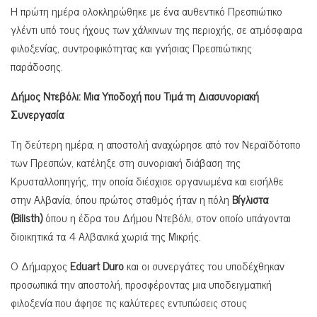
Η πρώτη ημέρα ολοκληρώθηκε με ένα αυθεντικό Πρεσπιώτικο
γλέντι υπό τους ήχους των χάλκινων της περιοχής, σε ατμόσφαιρα
φιλοξενίας, συντροφικότητας και γνήσιας Πρεσπιώτικης
παράδοσης.
Δήμος Ντεβόλι: Μια Υποδοχή που Τιμά τη Διασυνοριακή
Συνεργασία
Τη δεύτερη ημέρα, η αποστολή αναχώρησε από τον Νεραϊδότοπο
των Πρεσπών, κατέληξε στη συνοριακή διάβαση της
Κρυσταλλοπηγής, την οποία διέσχισε οργανωμένα και εισήλθε
στην Αλβανία, όπου πρώτος σταθμός ήταν η πόλη
Βίγλιστα
(
Bilisth
)
όπου η έδρα του Δήμου Ντεβόλι, στον οποίο υπάγονται
διοικητικά τα 4 Αλβανικά χωριά της Μικρής.
Ο Δήμαρχος
Eduart Duro
και οι συνεργάτες του υποδέχθηκαν
προσωπικά την αποστολή, προσφέροντας μια υποδειγματική
φιλοξενία που άφησε τις καλύτερες εντυπώσεις στους