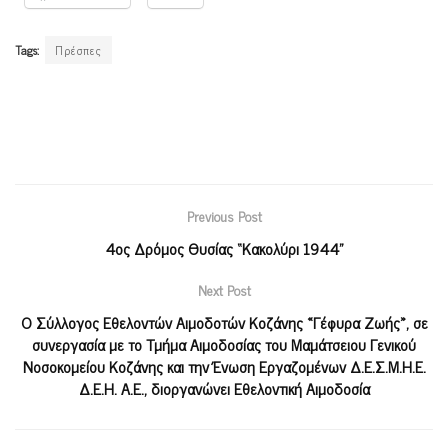
Tags:
Πρέσπες
Previous Post
4ος Δρόμος Θυσίας “Κακολύρι 1944”
Next Post
Ο Σύλλογος Εθελοντών Αιμοδοτών Κοζάνης «Γέφυρα Ζωής», σε
συνεργασία με το Τμήμα Αιμοδοσίας του Μαμάτσειου Γενικού
Νοσοκομείου Κοζάνης και την Ένωση Εργαζομένων Δ.Ε.Σ.Μ.Η.Ε.
Δ.Ε.Η. Α.Ε., διοργανώνει Εθελοντική Αιμοδοσία