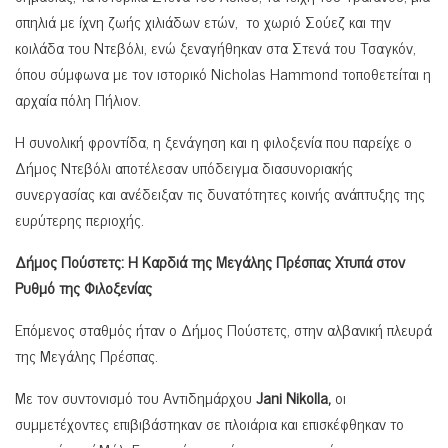
σπηλιά με ίχνη ζωής χιλιάδων ετών, το χωριό Σούεζ και την
κοιλάδα του Ντεβόλι, ενώ ξεναγήθηκαν στα Στενά του Τσαγκόν,
όπου σύμφωνα με τον ιστορικό Nicholas Hammond τοποθετείται η
αρχαία πόλη Πήλιον.
Η συνολική φροντίδα, η ξενάγηση και η φιλοξενία που παρείχε ο
Δήμος Ντεβόλι αποτέλεσαν υπόδειγμα διασυνοριακής
συνεργασίας και ανέδειξαν τις δυνατότητες κοινής ανάπτυξης της
ευρύτερης περιοχής.
Δήμος Πούστετς: Η Καρδιά της Μεγάλης Πρέσπας Χτυπά στον
Ρυθμό της Φιλοξενίας
Επόμενος σταθμός ήταν ο Δήμος Πούστετς, στην αλβανική πλευρά
της Μεγάλης Πρέσπας.
Με τον συντονισμό του Αντιδημάρχου
Jani Nikolla,
οι
συμμετέχοντες επιβιβάστηκαν σε πλοιάρια και επισκέφθηκαν το