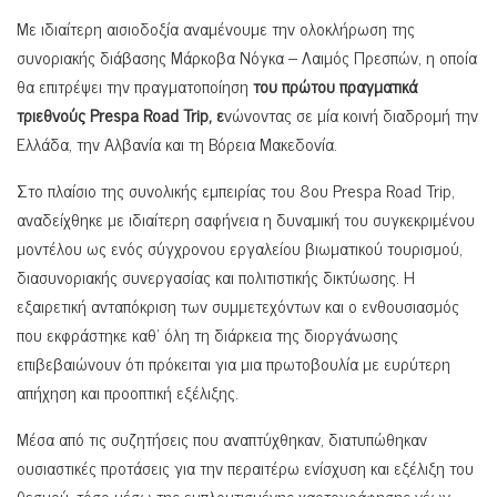
Με ιδιαίτερη αισιοδοξία αναμένουμε την ολοκλήρωση της
συνοριακής διάβασης Μάρκοβα Νόγκα – Λαιμός Πρεσπών, η οποία
θα επιτρέψει την πραγματοποίηση
του πρώτου πραγματικά
τριεθνούς Prespa Road Trip, ε
νώνοντας σε μία κοινή διαδρομή την
Ελλάδα, την Αλβανία και τη Βόρεια Μακεδονία.
Στο πλαίσιο της συνολικής εμπειρίας του 8ου Prespa Road Trip,
αναδείχθηκε με ιδιαίτερη σαφήνεια η δυναμική του συγκεκριμένου
μοντέλου ως ενός σύγχρονου εργαλείου βιωματικού τουρισμού,
διασυνοριακής συνεργασίας και πολιτιστικής δικτύωσης. Η
εξαιρετική ανταπόκριση των συμμετεχόντων και ο ενθουσιασμός
που εκφράστηκε καθ’ όλη τη διάρκεια της διοργάνωσης
επιβεβαιώνουν ότι πρόκειται για μια πρωτοβουλία με ευρύτερη
απήχηση και προοπτική εξέλιξης.
Μέσα από τις συζητήσεις που αναπτύχθηκαν, διατυπώθηκαν
ουσιαστικές προτάσεις για την περαιτέρω ενίσχυση και εξέλιξη του
θεσμού, τόσο μέσω της εμπλουτισμένης χαρτογράφησης νέων