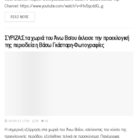
Channel: https://www.youtube.com/watch?v=lHv5qcddG_g
READ MORE
ΣΥΡΙΖΑ:Στα χωριά του Άνω Βοϊου έκλεισε την προεκλογική
της περιοδεία η Βάσω Γκάσταρη-Φωτογραφίες
19/05/23 17:28
0
52
Η σημερινή εξόρμηση στα χωριά του Άνω Βοΐου, κλείνοντας τον κύκλο της
προεκλογικής περιόδου, εξελίχθηκε τελικά σε προσκύνημα. Πανέμορφα