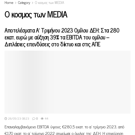
Home
Category
Ο κοσμος των MEDIA
Ο κοσμος των MEDIA
Αποτελέσματα Α’ Τριμήνου 2023 Ομίλου ΔΕΗ: Στα 280
εκατ. ευρώ με αύξηση 39% τα EBITDA του ομίλου –
Διπλάσιες επενδύσεις στο δίκτυο και στις ΑΠΕ
26/05/23 08:23
0
44
Επαναλαμβανόμενο EBITDA ύψους €280,5 εκατ. το α’ τρίμηνο 2023, από
€170 εκατ. το α’ τρίμηνο 2022 σημείωσε ο όμιλος της ΔΕΗ. Η επιχείρηση