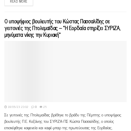
READ MORE
Ο υποψήφιος βουλευτής του Κώστας Πασσαλίδης σε
γειτονιές της Πτολεμαϊδας – «Η Εορδαία στηρίζει ΣΥΡΙΖΑ,
μηνύματα νίκης την Κυριακή»
18/05/23 23:02
0
25
Σε γειτονιές της Πτολεμαίδας βρέθηκε το βράδυ της Πέμπτης ο υποψήφιος
βουλευτής Π.Ε. Κοζάνης του ΣΥΡΙΖΑ-ΠΣ Κώστα Πασσαλίδης, ο οποίος
επισκέφθηκε καφενεία και καφέ-μπαρ της πρωτεύουσας της Εορδαίας,