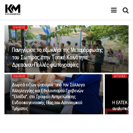
ΕΙΔΉΣΕΙΣ
Πανηγύρισε το εξωκλήσι της Μεταμόρφωσης
του Σωτήρος στην Τοπική Κοινότητα
Δρεπάνου-Πολλές φωτογραφίες
ΕΙΔΉΣΕΙΣ
ΑΓΓΕΛΊΕΣ
Δωρεά ειδών ιματισμού από τον Σύλλογο
Αλληλεγγύης και Εθελοντισμού Γρεβενών
«Ελπίδα», στο Γραφείο Αντιμετώπισης
Ενδοοικογενειακής Βίας του Αστυνομικού
Η ΕΛΤΕΚ ΑΕ 
Τμήματος
αναλυτικά