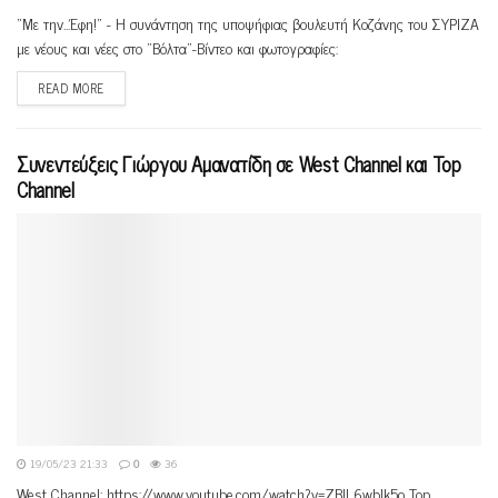
"Mε την...Έφη!" - Η συνάντηση της υποψήφιας βουλευτή Κοζάνης του ΣΥΡΙΖΑ
με νέους και νέες στο "Βόλτα"-Βίντεο και φωτογραφίες:
READ MORE
Συνεντεύξεις Γιώργου Αμανατίδη σε West Channel και Top
Channel
19/05/23 21:33
0
36
West Channel: https://www.youtube.com/watch?v=ZBlL6wblk5o Top