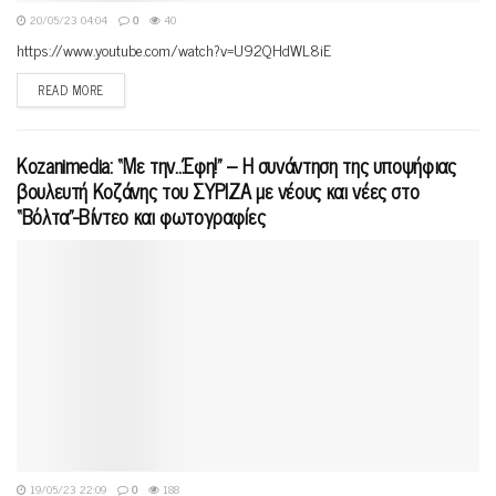
20/05/23 04:04
0
40
https://www.youtube.com/watch?v=U92QHdWL8iE
READ MORE
Kozanimedia: “Mε την…Έφη!” – Η συνάντηση της υποψήφιας
βουλευτή Κοζάνης του ΣΥΡΙΖΑ με νέους και νέες στο
“Βόλτα”-Βίντεο και φωτογραφίες
19/05/23 22:09
0
188