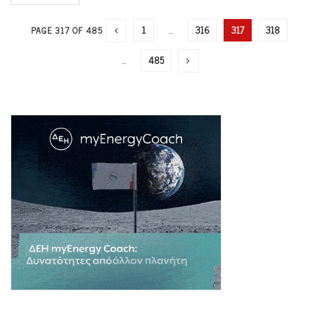
1
…
316
317
318
PAGE 317 OF 485
…
485