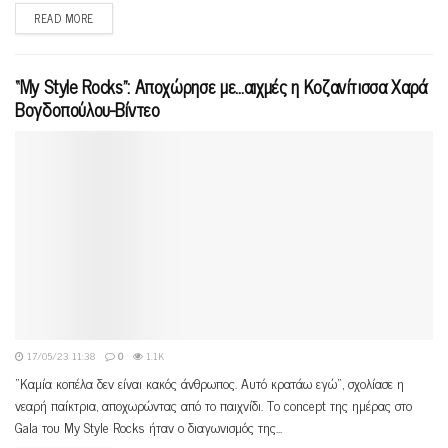
READ MORE
“My Style Rocks”: Aποχώρησε με…αιχμές η Κοζανίτισσα Χαρά
Βογδοπούλου-Βίντεο
17/05/23 11:38
0
1.1K
"Καμία κοπέλα δεν είναι κακός άνθρωπος. Αυτό κρατάω εγώ", σχολίασε η
νεαρή παίκτρια, αποχωρώντας από το παιχνίδι. Το concept της ημέρας στο
Gala του My Style Rocks ήταν ο διαγωνισμός της...