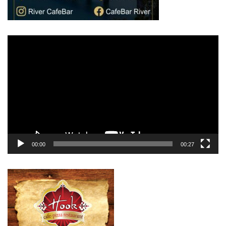
Πρόγραμμα
Αναπαραγωγής
Βίντεο
00:00
00:27