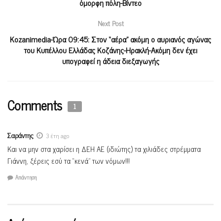
όμορφη πόλη-Βίντεο
Next Post
Kozanimedia-Ώρα 09:45: Στον “αέρα” ακόμη ο αυριανός αγώνας
του Κυπέλλου Ελλάδας Κοζάνης-Ηρακλή-Ακόμη δεν έχει
υπογραφεί η άδεια διεξαγωγής
Comments
1
Σαράντης
3 έτη ago
Και να μην στα χαρίσει η ΔΕΗ ΑΕ (ιδιώτης) τα χιλιάδες στρέμματα
Γιάννη, ξέρεις εσύ τα “κενά” των νόμων!!!
Απάντηση