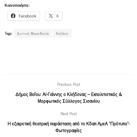
Κοινοποιήστε:
Facebook
X
Tags:
Δυτική Μακεδονία
Κοζάνη
Previous Post
Δήμος Βοΐου: Αϊ-Γιάννης ο Κλήδονας – Εκπολιτιστικός &
Μορφωτικός Σύλλογος Σισανίου
Next Post
Η εξαιρετική θεατρική παράσταση από το Κδαπ ΑμεΑ “Πρότυπο”-
Φωτογραφίες