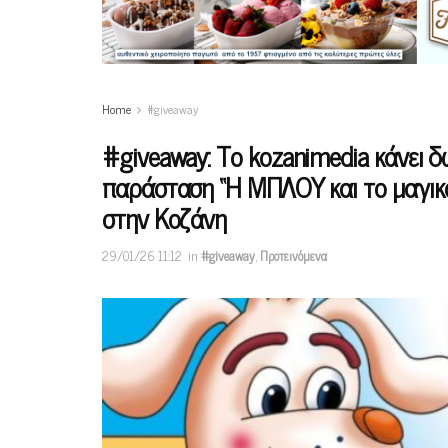
Home
#giveaway
#giveaway: Το kozanimedia κάνει δ
παράσταση “Η ΜΠΛΟΥ και το μαγικό
στην Κοζάνη
29/01/26 11:12
in
#giveaway
,
Προτεινόμενα