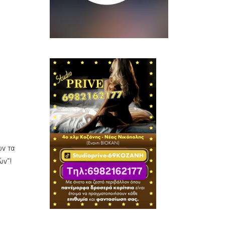
ών τα
ών»!