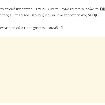
την παιδική παράσταση “Η ΜΠΛΟΥ και το μαγικό κουτί των ιδεών” το
Σά
ατίας 13, τηλ 2461 022121) για μία μόνο παράσταση στις
5:00μ
.
μ.
γένεια, τη φιλία και τη χαρά του παιχνιδιού!