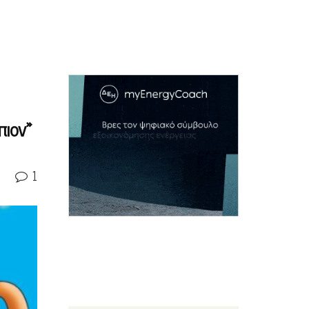
πιον»
1