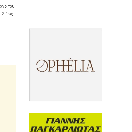
έργο του
ό 2 έως