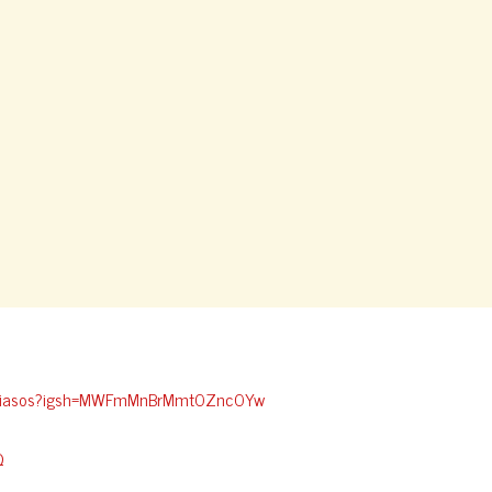
sthiasos?igsh=MWFmMnBrMmt0Znc0Yw
Ω