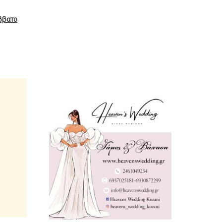
ββατο