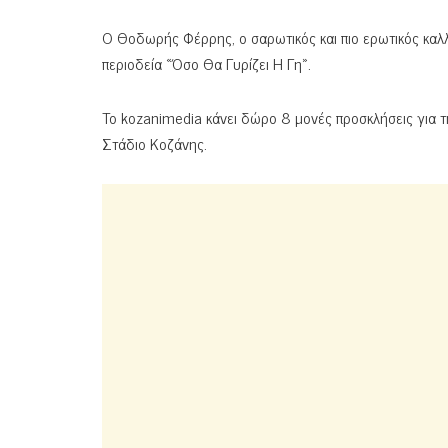
Ο Θοδωρής Φέρρης, o σαρωτικός και πιο ερωτικός καλλι
περιοδεία «Όσο Θα Γυρίζει Η Γη».
To kozanimedia κάνει δώρο 8 μονές προσκλήσεις για
Στάδιο Κοζάνης.