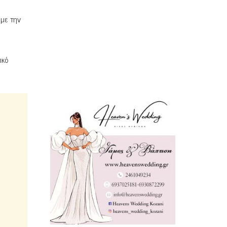
 με την
ικό