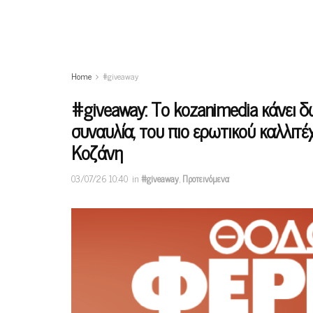
Home
#giveaway
#giveaway: Το kozanimedia κάνει 
συναυλία, του πιο ερωτικού καλλιτ
Κοζάνη
03/07/26 10:40
in
#giveaway
,
Προτεινόμενα