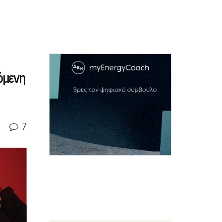
όμενη
7