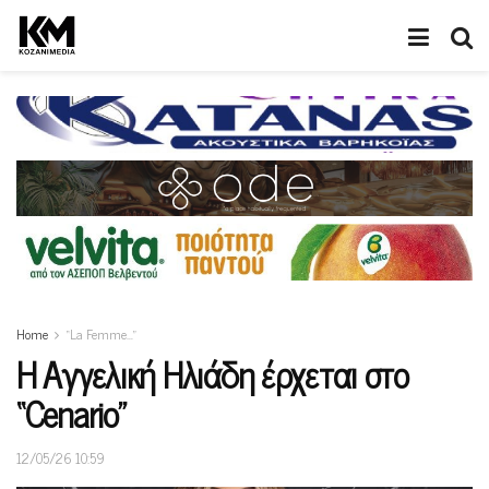
Home
“La Femme…”
H Aγγελική Ηλιάδη έρχεται στο
“Cenario”
12/05/26 10:59