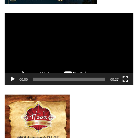
Πρόγραμμα
Αναπαραγωγής
Βίντεο
00:00
00:27