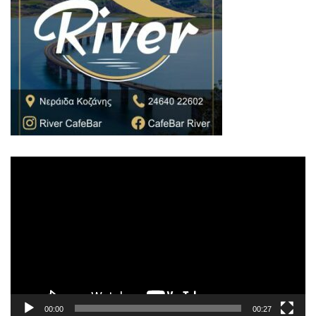
Πρόγραμμα
Αναπαραγωγής
Βίντεο
00:00
00:27