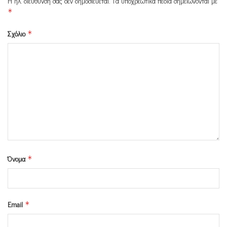
Η ηλ. διεύθυνση σας δεν δημοσιεύεται.
Τα υποχρεωτικά πεδία σημειώνονται με
*
Σχόλιο
*
Όνομα
*
Email
*