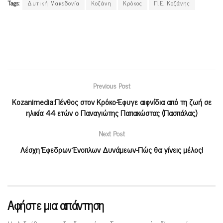
Tags:
Δυτική Μακεδονία
Κοζάνη
Κρόκος
Π.Ε. Κοζάνης
Previous Post
Kozanimedia:Πένθος στον Κρόκο-Έφυγε αιφνίδια από τη ζωή σε
ηλικία 44 ετών ο Παναγιώτης Παπακώστας (Πασπάλας)
Next Post
Λέσχη Έφεδρων Ένοπλων Δυνάμεων-Πώς θα γίνεις μέλος!
Αφήστε μια απάντηση