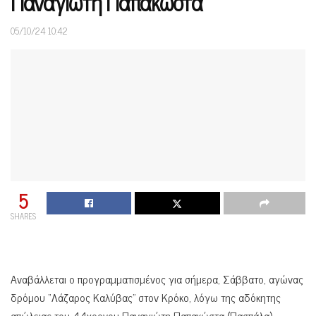
Παναγιώτη Παπακώστα
05/10/24 10:42
5
SHARES
Aναβάλλεται ο προγραμματισμένος για σήμερα, Σάββατο, αγώνας
δρόμου “Λάζαρος Καλύβας” στον Κρόκο, λόγω της αδόκητης
απώλειας του 44χρονου Παναγιώτη Παπακώστα (Πασπάλα).