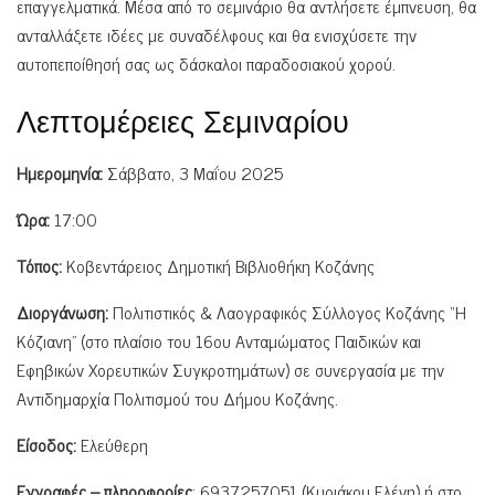
επαγγελματικά. Μέσα από το σεμινάριο θα αντλήσετε έμπνευση, θα
ανταλλάξετε ιδέες με συναδέλφους και θα ενισχύσετε την
αυτοπεποίθησή σας ως δάσκαλοι παραδοσιακού χορού.
Λεπτομέρειες Σεμιναρίου
Ημερομηνία:
Σάββατο, 3 Μαΐου 2025
Ώρα:
17:00
Τόπος:
Κοβεντάρειος Δημοτική Βιβλιοθήκη Κοζάνης
Διοργάνωση:
Πολιτιστικός & Λαογραφικός Σύλλογος Κοζάνης “Η
Κόζιανη” (στο πλαίσιο του 16ου Ανταμώματος Παιδικών και
Εφηβικών Χορευτικών Συγκροτημάτων) σε συνεργασία με την
Αντιδημαρχία Πολιτισμού του Δήμου Κοζάνης.
Είσοδος:
Ελεύθερη
Εγγραφές – πληροφορίες
: 6937257051 (Κυριάκου Ελένη) ή στο