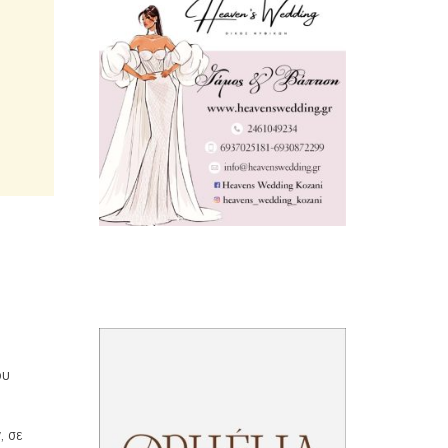
ου
, σε