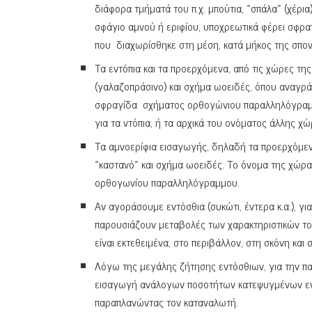
διάφορα τμήματά του π.χ. μπούτια, «σπάλα» (χέρια)
σφάγιο αμνού ή εριφίου, υποχρεωτικά φέρει σφραγ
που διαχωρίσθηκε στη μέση, κατά μήκος της σπον
Τα εντόπια και τα προερχόμενα, από τις χώρες τ
(γαλαζοπράσινο) και σχήμα ωοειδές, όπου αναγρ
σφραγίδα σχήματος ορθογώνιου παραλληλόγραμμου
για τα ντόπια, ή τα αρχικά του ονόματος άλλης 
Τα αμνοερίφια εισαγωγής, δηλαδή τα προερχόμεν
«καστανό» και σχήμα ωοειδές. Το όνομα της χώρ
ορθογωνίου παραλληλόγραμμου.
Αν αγοράσουμε εντόσθια (συκώτι, έντερα κ.α.), γι
παρουσιάζουν μεταβολές των χαρακτηριστικών το
είναι εκτεθειμένα, στο περιβάλλον, στη σκόνη και
Λόγω της μεγάλης ζήτησης εντόσθιων, για την παρ
εισαγωγή ανάλογων ποσοτήτων κατεψυγμένων εντ
παραπλανώντας τον καταναλωτή.