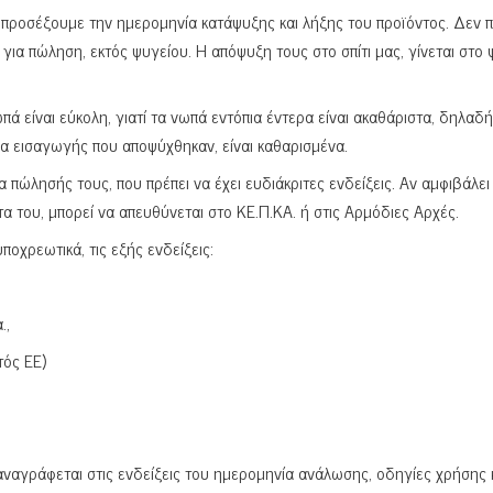
προσέξουμε την ημερομηνία κατάψυξης και λήξης του προϊόντος. Δεν π
ια πώληση, εκτός ψυγείου. Η απόψυξη τους στο σπίτι μας, γίνεται στο 
 είναι εύκολη, γιατί τα νωπά εντόπια έντερα είναι ακαθάριστα, δηλαδή
να εισαγωγής που αποψύχθηκαν, είναι καθαρισμένα.
 πώλησής τους, που πρέπει να έχει ευδιάκριτες ενδείξεις. Αν αμφιβάλει
τα του, μπορεί να απευθύνεται στο ΚΕ.Π.ΚΑ. ή στις Αρμόδιες Αρχές.
οχρεωτικά, τις εξής ενδείξεις:
.,
τός ΕΕ)
αγράφεται στις ενδείξεις του ημερομηνία ανάλωσης, οδηγίες χρήσης κ