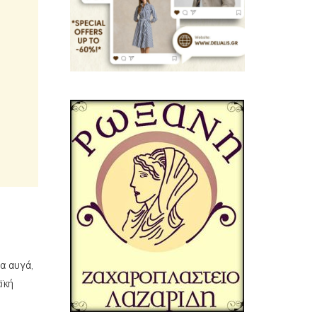
ια αυγά,
ϊκή