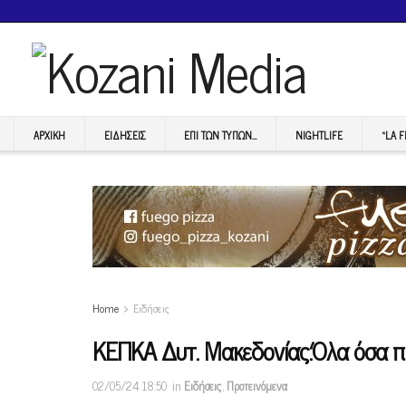
ΑΡΧΙΚΉ
ΕΙΔΉΣΕΙΣ
ΕΠI ΤΩΝ ΤΥΠΩΝ…
NIGHTLIFE
“LA 
Home
Ειδήσεις
KEΠΚΑ Δυτ. Μακεδονίας:Όλα όσα πρ
02/05/24 18:50
in
Ειδήσεις
,
Προτεινόμενα