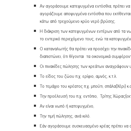
Αν αγοράσουμε κατεψυγμένα εντόσθια, πρέπει να 
αγοράζουμε αποψυγμένα εντόσθια που εκτίθενται γ
κάτω από τρεχούμενο κρύο νερό βρύσης.
Η διάκριση των κατεψυγμένων εντέρων από τα νωπά
το εντερικό περιεχόμενο τους, ενώ τα κατεψυγμέ
Ο καταναλωτής θα πρέπει να προσέχει την πινακίδα
διαπιστώνει, ότι θίγονται τα οικονομικά συμφέρον
Οι πινακίδες πώλησης των κρεάτων αναγράφουν υπ
Το είδος του ζώου π.χ. ερίφιο, αμνός, κ.τ.λ.
Το τεμάχιο του κρέατος π.χ. μπούτι, σπάλα(Χέρι) κ.α
Την προέλευσή του π.χ. εντόπιο, Τρίτης Χώρας(εκ
Αν είναι νωπό ή κατεψυγμένο,
Την τιμή πώλησης, ανά κιλό.
Εάν αγοράσουμε συσκευασμένο κρέας πρέπει να αν