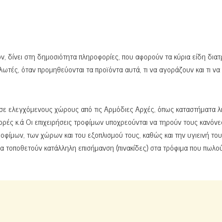
, δίνει στη δημοσιότητα πληροφορίες, που αφορούν τα κύρια είδη δια
λωτές, όταν προμηθεύονται τα προϊόντα αυτά, τι να αγοράζουν και τι να
σε ελεγχόμενους χώρους από τις Αρμόδιες Αρχές, όπως καταστήματα λι
ορές κ.ά Οι επιχειρήσεις τροφίμων υποχρεούνται να τηρούν τους κανόνε
οφίμων, των χώρων και του εξοπλισμού τους, καθώς και την υγιεινή του
α τοποθετούν κατάλληλη επισήμανση (πινακίδες) στα τρόφιμα που πωλού