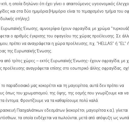
 κτλ, η οποία δηλώνει ότι έχει γίνει ο απαιτούμενος υγειονομικός έλεγχ
ίδες και στα δύο ημιμόρια.(Ημιμόριο είναι το τεμαχισμένο τμήμα του σφ
δυλικής στήλης).
ης Ευρωπαϊκής Ένωσης, αμνοερίφια έχουν σφραγίδα, με χρώμα «τυρκουά
άφεται ο αριθμός έγκρισης του σφαγείου της χώρας προέλευσης. Σε άλλ
, πρέπει να αναγράφεται η χώρα προέλευσης, π.χ. «HELLAS» ή «EL» 
χώρας της Ευρωπαϊκής Ένωσης.
α από τρίτες χώρες – εκτός Ευρωπαϊκής Ένωσης- έχουν σφραγίδα, με 
ας προέλευσης αναγράφεται επίσης στο εσωτερικό άλλης σφραγίδας, σχ
α το παραδοσιακό μας κοκορέτσι και τη μαγειρίτσα, αυτά δεν πρέπει να
υς όπως του χρωματισμού, της όψης, της οσμής που γνωρίζουμε και να
 στα έντομα. Φροντίζουμε να τα καθαρίσουμε πολύ καλά.
ασκευή Πασχαλιάτικων εδεσμάτων (κοκορέτσι, μαγειρίτσα κ.α.), γίνεται
όσθιων, τα οποία ενδέχεται να πωλούνται, μετά από απόψυξη ως νωπά