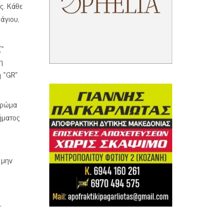
ος. Κάθε
άγιου,
ζ»
η
ή «GR»
χρώμα
ήματος
 μην
,