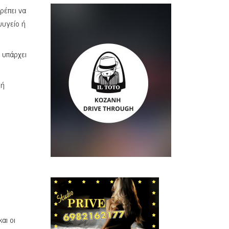
ρέπει να
ψυγείο ή
 υπάρχει
 ή
αι οι