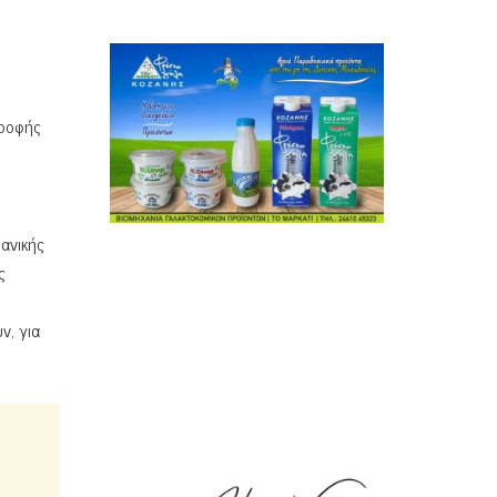
τροφής
ανικής
ς
ν, για