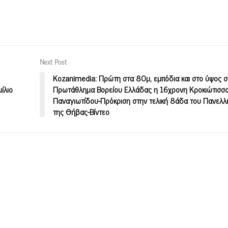
Next Post
Kozanimedia: Πρώτη στα 80μ, εμπόδια και στο ύψος σ
ίλιο
Πρωτάθλημα Βορείου Ελλάδας η 16χρονη Κροκιώτισσ
Παναγιωτίδου-Πρόκριση στην τελική 8άδα του Πανελλ
της Θήβας-Βίντεο