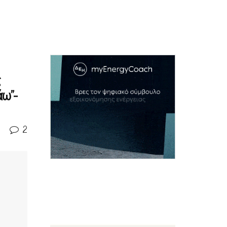
ς
άω”-
2