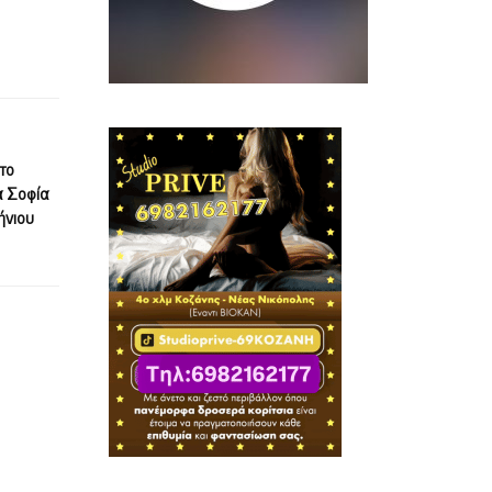
το
α Σοφία
ήνιου