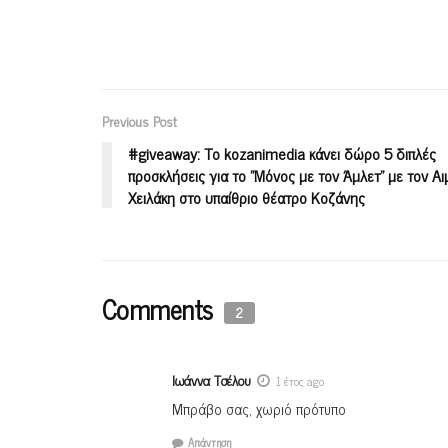
Previous Post
#giveaway: Το kozanimedia κάνει δώρο 5 διπλές
προσκλήσεις για το ”Μόνος με τον Άμλετ” με τον Αιμ
Χειλάκη στο υπαίθριο θέατρο Κοζάνης
Comments
2
Ιωάννα Τσέλου
1 έτος ago
Μπράβο σας, χωριό πρότυπο
Απάντηση