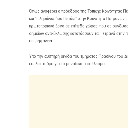
Όπως αναφέρει ο πρόεδρος της Τοπικής Κοινότητας Πε
και “Πληρώνω όσο Πετάω” στην Κοινότητα Πετρανών, μ
πρωτοποριακό έργο σε επίπεδο χώρας, που σε συνδυασ
σημείων ανακύκλωσης κατατάσσουν τα Πετρανά στην πρ
υπερηφάνεια.
Υπό την αυστηρή αιγίδα του τμήματος Πρασίνου του Δή
ευελπιστούμε για το μοναδικό αποτέλεσμα.