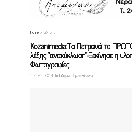
Home
Ειδήσεις
Kozanimedia:Τα Πετρανά το ΠΡΩΤΟ
λέξης “ανακύκλωση”-Ξεκίνησε η υλ
Φωτογραφίες
14/07/25 00:14
in
Ειδήσεις
,
Προτεινόμενα