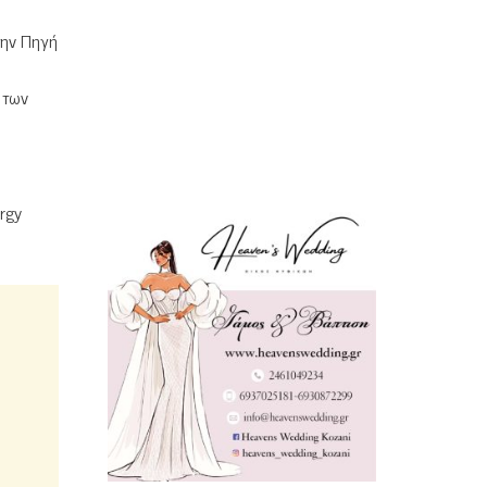
την Πηγή
 των
rgy