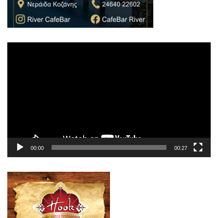
Πρόγραμμα
Αναπαραγωγής
Βίντεο
00:00
00:27