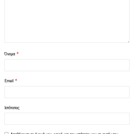
Όνομα
*
Email
*
Ιστότοπος
Αποθήκευσε το όνομά μου, email, και τον ιστότοπο μου σε αυτόν τον