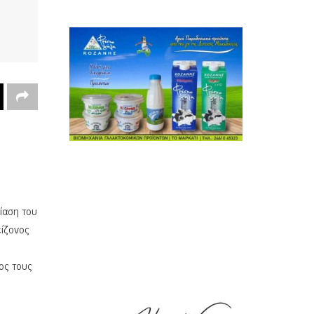
ίαση του
είζονος
ος τους