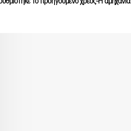
ρυθμίστηκε το προηγούμενο χρέος-Η αμηχανία