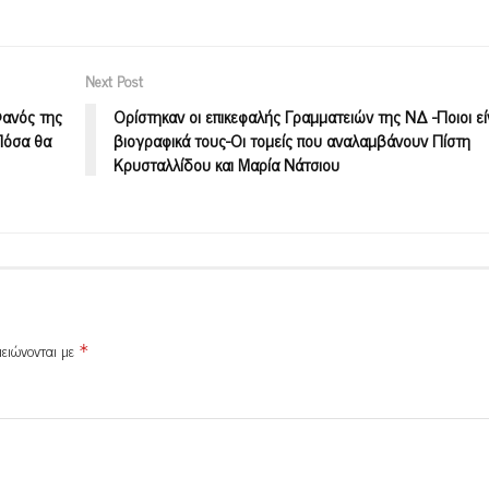
Next Post
Φανός της
Ορίστηκαν οι επικεφαλής Γραμματειών της ΝΔ -Ποιοι είν
-Πόσα θα
βιογραφικά τους-Οι τομείς που αναλαμβάνουν Πίστη
Κρυσταλλίδου και Μαρία Νάτσιου
μειώνονται με
*