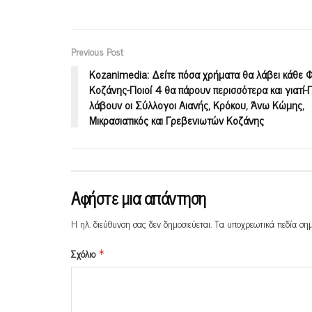
Previous Post
Κοzanimedia: Δείτε πόσα χρήματα θα λάβει κάθε 
Κοζάνης-Ποιοί 4 θα πάρουν περισσότερα και γιατί
λάβουν οι Σύλλογοι Αιανής, Κρόκου, Άνω Κώμης,
Μικρασιατικός και Γρεβενιωτών Κοζάνης
Αφήστε μια απάντηση
Η ηλ. διεύθυνση σας δεν δημοσιεύεται.
Τα υποχρεωτικά πεδία ση
Σχόλιο
*