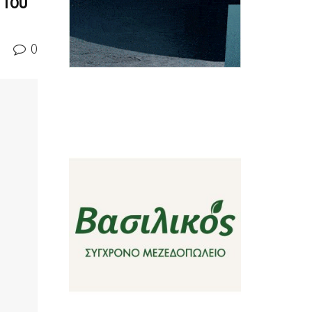
 του
0