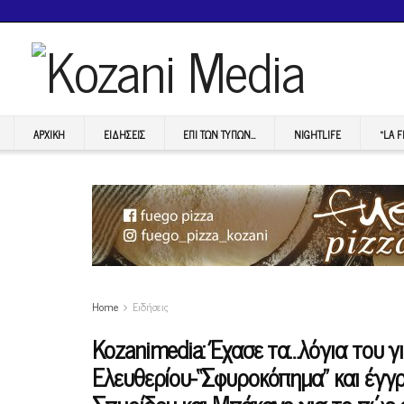
ΑΡΧΙΚΉ
ΕΙΔΉΣΕΙΣ
ΕΠI ΤΩΝ ΤΥΠΩΝ…
NIGHTLIFE
“LA 
Home
Ειδήσεις
Kozanimedia: Έχασε τα…λόγια του γ
Ελευθερίου-“Σφυροκόπημα” και έγγ