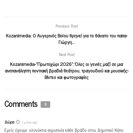
Previous Post
Kozanimedia: O Aυγερινός Βοϊου θρηνεί για το θάνατο του παπα-
Γιώργη…
Next Post
Kozanimedia-“Πρωτοχώρι 2026”: Όλες οι γενιές μαζί σε μια
ανεπανάληπτη ποντιακή βραδιά θεάτρου, τραγουδιού και μουσικής-
Βίντεο και φωτογραφίες
Comments
9
Δώρα
1 μήνα ago
Εμείς έχουμε ολονύκτια αγρυπνία κάθε βράδυ στον Δημοτικό Κήπο