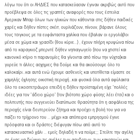
λόγω του ότι οι ΑΗΔΙΕΣ που κατασκεύασαν έγιναν ακριβώς αυτό που
προέβλεψα σε όλες τις γραπτές αναφορές που τους έστειλα:
Αμερικαν Μπαρ όλων των ηλικιών που κάθονται στις δήθεν παιδικές
χαρές και δήθεν πίστες σκέιτ, ουρλιάζουν, πίνουν, βάρανε όλους
τους τσιγκους με τα ευφάνταστα χαλίκια που έβαλαν οι εργολάβοι
μέσα σε χώμα και γρασίδι (θου κύριε…) , έχουν πλήρη κρυψώνα πίσω
από το καραγκιοζ μπερντέ δήθεν νηπιαγωγείο (που να χτιστεί και
κανονικό κτίριο τι παρανομίες θα γίνονται από πίσω την νύχτα)και
γυρεύε τι άλλες ασχημιες θα δούμε και θα ακούσουμε όλο το
καλοκαίρι…και αυτά ενώ έχουμε ασθενείς και υποτίθεται είμαστε σε
χαμηλής όχλησης οικιστική περιοχή…και φυσικά όλα αυτά αφύλακτα
όλο το εικοσιτετράωρο επειδή η δήθεν προϊσταμένη είχε “πολλές
ιδέες για τον “άδειο χώρο” (τον βιότοπο χώρο φύσης λέει έτσι) και ο
πολιτευτής που συγγενεύει διατύπωσε θρασύτητα ότι η ασφάλεια της
περιοχής είναι δευτερεύον ζήτημα και προέχει η βολή του για να
παίζει το τρίχρονο του … μέχρι και απόπειρα εμπρησμού έγινε
πρόσφατα και οι δράστες διέφυγαν πίσω από αυτό το
κατασκευαστικό χάλι … εμείς δηλαδή τι να πούμε;;; Στείλτε την αγέλη
σε έμας να διώχνει τις αγέλες των ασυδοτων, των κακοποιών και