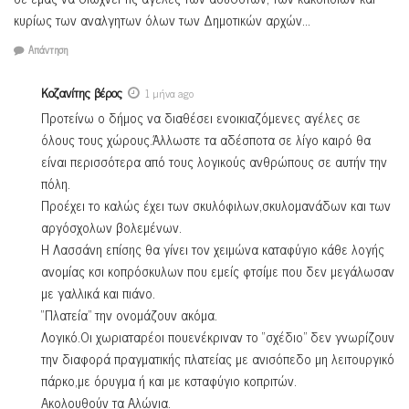
κυρίως των αναλγητων όλων των Δημοτικών αρχών…
Απάντηση
Κοζανίτης βέρος
1 μήνα ago
Προτείνω ο δήμος να διαθέσει ενοικιαζόμενες αγέλες σε
όλους τους χώρους.Άλλωστε τα αδέσποτα σε λίγο καιρό θα
είναι περισσότερα από τους λογικούς ανθρώπους σε αυτήν την
πόλη.
Προέχει το καλώς έχει των σκυλόφιλων,σκυλομανάδων και των
αργόσχολων βολεμένων.
Η Λασσάνη επίσης θα γίνει τον χειμώνα καταφύγιο κάθε λογής
ανομίας κσι κοπρόσκυλων που εμείς φτσίμε που δεν μεγάλωσαν
με γαλλικά και πιάνο.
“Πλατεία” την ονομάζουν ακόμα.
Λογικό.Οι χωριαταρέοι πουενέκριναν το “σχέδιο” δεν γνωρίζουν
την διαφορά πραγματικής πλατείας με ανισόπεδο μη λειτουργικό
πάρκο,με όρυγμα ή και με κσταφύγιο κοπριτών.
Ακολουθούν τα Αλώνια.