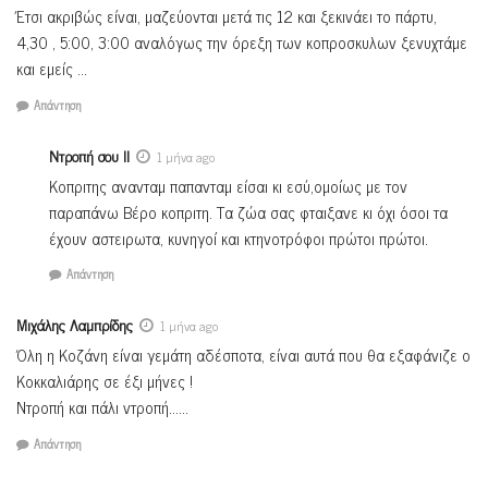
Έτσι ακριβώς είναι, μαζεύονται μετά τις 12 και ξεκινάει το πάρτυ,
4,30 , 5:00, 3:00 αναλόγως την όρεξη των κοπροσκυλων ξενυχτάμε
και εμείς …
Απάντηση
Ντροπή σου ΙΙ
1 μήνα ago
Κοπριτης ανανταμ παπανταμ είσαι κι εσύ,ομοίως με τον
παραπάνω Βέρο κοπριτη. Τα ζώα σας φταιξανε κι όχι όσοι τα
έχουν αστειρωτα, κυνηγοί και κτηνοτρόφοι πρώτοι πρώτοι.
Απάντηση
Μιχάλης Λαμπρίδης
1 μήνα ago
Όλη η Κοζάνη είναι γεμάτη αδέσποτα, είναι αυτά που θα εξαφάνιζε ο
Κοκκαλιάρης σε έξι μήνες !
Ντροπή και πάλι ντροπή……
Απάντηση