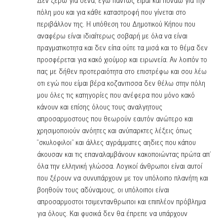
πόλη μου και για κάθε καταστροφή που γίνεται στο
περιβάλλον της. Η υπόθεση του Δημοτικού Κήπου που
αναφέρω είναι ιδιαίτερως σοβαρή με όλα να είναι
πραγματικοτητα και δεν είπα ούτε τα μισά και το θέμα δεν
προσφέρεται για κακό χιούμορ και ειρωνεία. Αν λοιπόν το
πας με δήθεν προτεραιότητα στο επιστρέφω και σου λέω
οτι εγώ που είμαι βέρα κοζανιτισσα δεν θέλω στην πόλη
μου όλες τις κατηγορίες που ανέφερα που μόνο κακό
κάνουν και επίσης όλους τους αναλγητους
απροσαρμοστους που θεωρούν εαυτόν ανώτερο και
χρησιμοποιούν ανόητες και ανύπαρκτες λέξεις όπως
“σκυλοφιλοι” και άλλες αγράμματες αηδιες που κάπου
άκουσαν και τις επαναλαμβάνουν κακοποιώντας πρώτα απ’
όλα την ελληνική γλώσσα. Λογικοί άνθρωποι είναι αυτοί
που ξέρουν να συνυπάρχουν με τον υπόλοιπο πλανήτη και
βοηθούν τους αδύναμους, οι υπόλοιποι είναι
απροσαρμοστοι τσιμεντανθρωποι και επιπλέον πρόβλημα
για όλους. Και φυσικά δεν θα έπρεπε να υπάρχουν