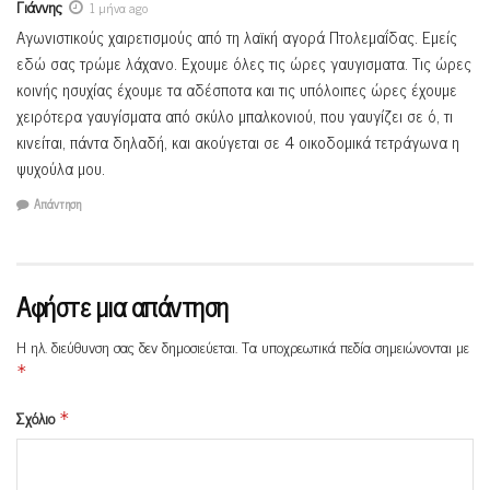
Γιάννης
1 μήνα ago
Αγωνιστικούς χαιρετισμούς από τη λαϊκή αγορά Πτολεμαΐδας. Εμείς
εδώ σας τρώμε λάχανο. Εχουμε όλες τις ώρες γαυγισματα. Τις ώρες
κοινής ησυχίας έχουμε τα αδέσποτα και τις υπόλοιπες ώρες έχουμε
χειρότερα γαυγίσματα από σκύλο μπαλκονιού, που γαυγίζει σε ό, τι
κινείται, πάντα δηλαδή, και ακούγεται σε 4 οικοδομικά τετράγωνα η
ψυχούλα μου.
Απάντηση
Αφήστε μια απάντηση
Η ηλ. διεύθυνση σας δεν δημοσιεύεται.
Τα υποχρεωτικά πεδία σημειώνονται με
*
Σχόλιο
*