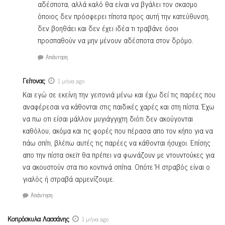
αδέσποτα, αλλά καλό θα είναι να βγάλει τον σκασμο
όποιος δεν πρόσφερει τίποτα προς αυτή την κατεύθυνση,
δεν βοηθάει και δεν έχει ιδέα τι τραβάνε όσοι
προσπαθούν να μην μένουν αδέσποτα στον δρόμο.
Απάντηση
Γείτονας
1 μήνα ago
Και εγώ σε εκείνη την γειτονιά μένω και έχω δεί τις παρέες που
αναφέρεσαι να κάθονται στις παιδικές χαρές και στη πίστα. Έχω
να πω οτι είσαι μάλλον μυγιάγγιχτη διότι δεν ακούγονται
καθόλου, ακόμα και τις φορές που πέρασα απο τον κήπο για να
πάω σπίτι, βλέπω αυτές τις παρέες να κάθονται ήσυχοι. Επίσης
απο την πίστα σκεϊτ θα πρέπει να φωνάζουν με ντουντούκες για
να ακουστούν στα πιο κοντινά σπίτια. Οπότε Ή στραβός είναι ο
γιαλός ή στραβά αρμενίζουμε.
Απάντηση
Κοπρόσκυλα Λασσάνης
1 μήνα ago