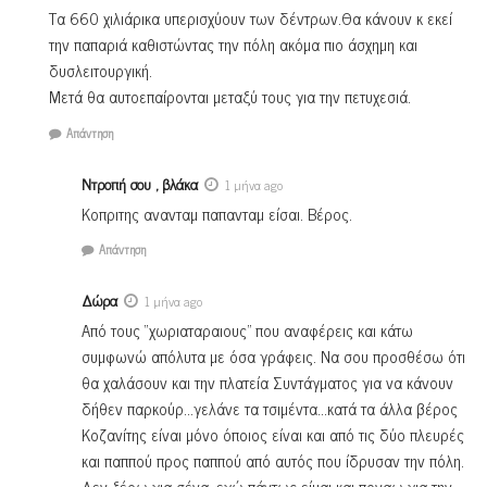
Τα 660 χιλιάρικα υπερισχύουν των δέντρων.Θα κάνουν κ εκεί
την παπαριά καθιστώντας την πόλη ακόμα πιο άσχημη και
δυσλειτουργική.
Μετά θα αυτοεπαίρονται μεταξύ τους για την πετυχεσιά.
Απάντηση
Ντροπή σου , βλάκα
1 μήνα ago
Κοπριτης ανανταμ παπανταμ είσαι. Βέρος.
Απάντηση
Δώρα
1 μήνα ago
Από τους “χωριαταραιους” που αναφέρεις και κάτω
συμφωνώ απόλυτα με όσα γράφεις. Να σου προσθέσω ότι
θα χαλάσουν και την πλατεία Συντάγματος για να κάνουν
δήθεν παρκούρ…γελάνε τα τσιμέντα…κατά τα άλλα βέρος
Κοζανίτης είναι μόνο όποιος είναι και από τις δύο πλευρές
και παππού προς παππού από αυτός που ίδρυσαν την πόλη.
Δεν ξέρω για σένα, εγώ πάντως είμαι και ποναω για την