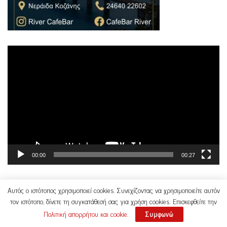
Πρόγραμμα
Αναπαραγωγής
Βίντεο
00:00
00:27
Αυτός ο ιστότοπος χρησιμοποιεί cookies. Συνεχίζοντας να χρησιμοποιείτε αυτόν
τον ιστότοπο, δίνετε τη συγκατάθεσή σας για χρήση cookies. Επισκεφθείτε την
Πολιτική απορρήτου και cookie
.
Συμφωνώ