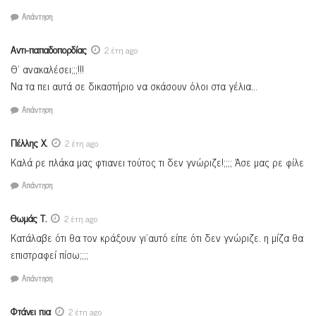
Απάντηση
Αντι-παπαδοπορδίας
2 έτη ago
Θ’ ανακαλέσει;;;!!!
Να τα πει αυτά σε δικαστήριο να σκάσουν όλοι στα γέλια…
Απάντηση
Πέλλης Χ.
2 έτη ago
Καλά ρε πλάκα μας φτιανει τούτος τι δεν γνώριζε!;;;; Άσε μας ρε φίλε
Απάντηση
Θωμάς Τ.
2 έτη ago
Κατάλαβε ότι θα τον κράξουν γι’αυτό είπε ότι δεν γνώριζε. η μίζα θα
επιστραφεί πίσω;;;;
Απάντηση
Φτάνει πια
2 έτη ago