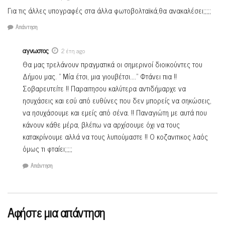
Για τις άλλες υπογραφές στα άλλα φωτοβολταϊκά,θα ανακαλέσει;;;;;
Απάντηση
αγνωστος
2 έτη ago
Θα μας τρελάνουν πραγματικά οι σημερινοί διοικούντες του
Δήμου μας. ” Μία έτσι, μια γιουβέτσι….” Φτάνει πια !!
Σοβαρευτείτε !! Παραιτησου καλύτερα αντιδήμαρχε να
ησυχάσεις και εσύ από ευθύνες που δεν μπορείς να σηκώσεις,
να ησυχάσουμε και εμείς από σένα. !! Παναγιώτη με αυτά που
κάνουν κάθε μέρα, βλέπω να αρχίσουμε όχι να τους
κατακρίνουμε αλλά να τους λυπούμαστε !! Ο κοζανιτικος λαός
όμως τι φταίει;;;;;
Απάντηση
Αφήστε μια απάντηση