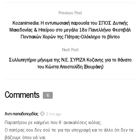
Previous Post
Κozanimedia: Η εντυπωσιακή παρουσία του ΣΠΟΣ Δυτικής
Μακεδονίας & Ηπείρου στο μεγάλο 18ο Πανελλήνιο Φεστιβάλ
Ποντιακών Χορών της Πάτρας-Ολόκληρο το βίντεο
Next Post
Συλλυπητήριο μήνυμα της Ν.Ε. ΣΥΡΙΖΑ Κοζανης για το θάνατο
του Κώστα Αποστολίδη (Βουράκη)
Comments
6
Αντι-παπαδοπορδίας
2 έτη ago
Παραιτήσου ρε καημένε που θ’ ανακαλέσεις κιόλας;
Ο πατέρας σου δεν σού ‘πε για την υπογραφή και το άλλο ότι δεν τα
βάζουμε όπου νά ‘ναι;