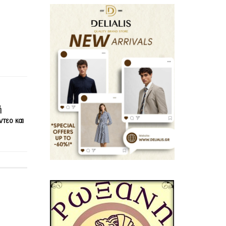
ή
ντεο και