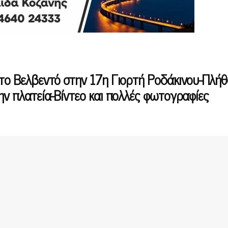
 το Βελβεντό στην 17η Γιορτή Ροδάκινου-Πλήθ
την πλατεία-Bίντεο και πολλές φωτογραφίες