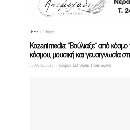
Home
Ειδήσεις
Kozanimedia: “Βούλιαξε” από κόσμο
κόσμου, μουσική και γευσιγνωσία σ
06/08/23 10:18
in
Ειδήσεις
,
Εκδηλώσεις
,
Προτεινόμενα