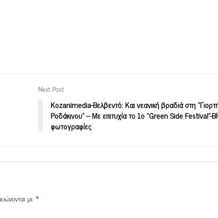
Next Post
Κοzanimedia-Bελβεντό: Και νεανική βραδιά στη “Γιορτ
Ροδάκινου” – Με επιτυχία το 1ο “Green Side Festival”-Βί
φωτογραφίες
μειώνονται με
*