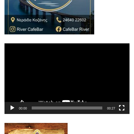
Πρόγραμμα
Αναπαραγωγής
Βίντεο
00:00
00:27