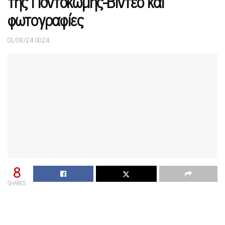
της Ποντοκώμης-Βίντεο και
φωτογραφίες
01/08/24 00:24
8
SHARES