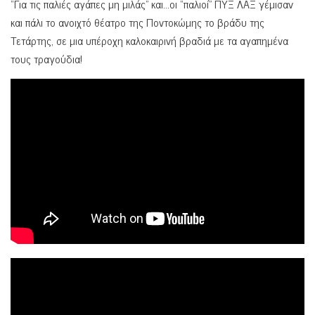
“Για τις παλιές αγάπες μη μιλάς” και…οι “παλιοί” ΠΥΞ ΛΑΞ γέμισαν
και πάλι το ανοιχτό θέατρο της Ποντοκώμης το βράδυ της
Τετάρτης, σε μια υπέροχη καλοκαιρινή βραδιά με τα αγαπημένα
τους τραγούδια!