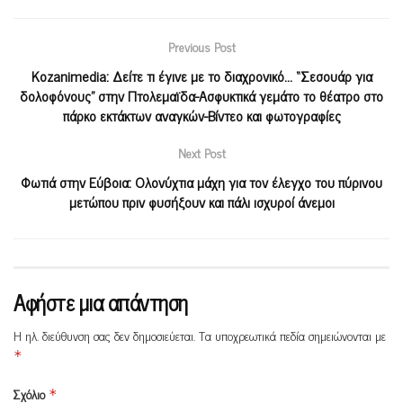
Previous Post
Kozanimedia: Δείτε τι έγινε με το διαχρονικό… “Σεσουάρ για
δολοφόνους” στην Πτολεμαϊδα-Ασφυκτικά γεμάτο το θέατρο στο
πάρκο εκτάκτων αναγκών-Βίντεο και φωτογραφίες
Next Post
Φωτιά στην Εύβοια: Ολονύχτια μάχη για τον έλεγχο του πύρινου
μετώπου πριν φυσήξουν και πάλι ισχυροί άνεμοι
Αφήστε μια απάντηση
Η ηλ. διεύθυνση σας δεν δημοσιεύεται.
Τα υποχρεωτικά πεδία σημειώνονται με
*
Σχόλιο
*