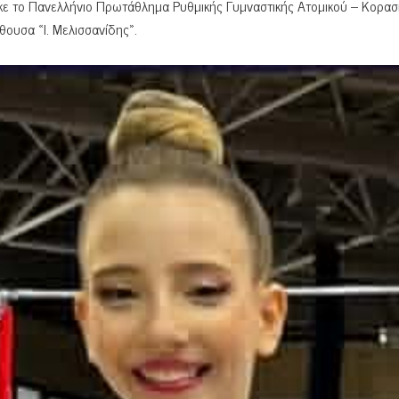
ε το Πανελλήνιο Πρωτάθλημα Ρυθμικής Γυμναστικής Ατομικού – Κορα
ίθουσα «Ι. Μελισσανίδης».