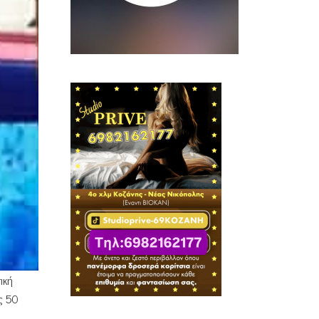
ική
ς 50