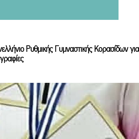
νελλήνιο Ρυθμικής Γυμναστικής Κορασίδων για
ογραφίες