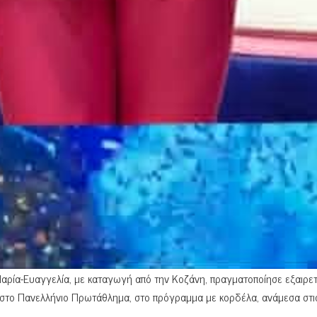
αρία-Ευαγγελία, με καταγωγή από την Κοζάνη, πραγματοποίησε εξαιρετ
η στο Πανελλήνιο Πρωτάθλημα, στο πρόγραμμα με κορδέλα, ανάμεσα στι