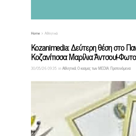
Home
Αθλητικά
Kozanimedia: Δεύτερη θέση στο Πα
Κοζανίτισσα Μαρίλια Άντσου!-Φωτ
30/05/26 09:35
in
Αθλητικά
,
Ο κοσμος των MEDIA
,
Προτεινόμενα