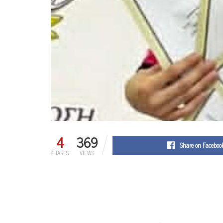
4
369
Share on Faceboo
SHARES
VIEWS