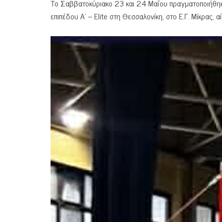
Το Σαββατοκύριακο 23 και 24 Μαΐου πραγματοποιήθηκ
επιπέδου Α’ – Elite στη Θεσσαλονίκη, στο Ε.Γ. Μίκρας, α