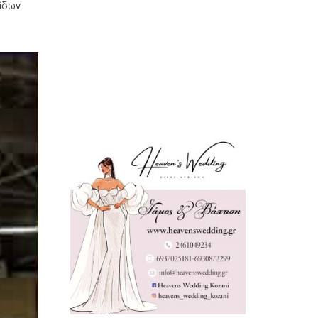
σίδων