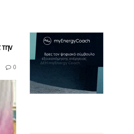
 την
0