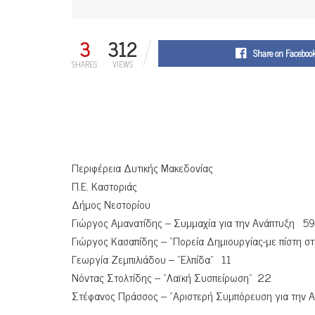
3
312
Share on Faceboo
SHARES
VIEWS
Περιφέρεια Δυτικής Μακεδονίας
Π.Ε. Καστοριάς
Δήμος Νεστορίου
Γιώργος Αμανατίδης – Συμμαχία για την Ανάπτυξη 59
Γιώργος Κασαπίδης – “Πορεία Δημιουργίας-με πίστη στ
Γεωργία Ζεμπιλιάδου – “Ελπίδα” 11
Νόντας Στολτίδης – “Λαϊκή Συσπείρωση” 22
Στέφανος Πράσσος – “Αριστερή Συμπόρευση για την Α