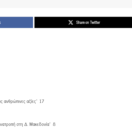
k
Share on Twitter
ις ανθρώπινες αξίες” 17
νατροπή στη Δ. Μακεδονία” 8