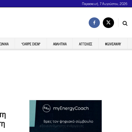
Παρασκευή, 7 Αυγούστου, 2026
ΩΝΙΚΆ
“CARPE DIEM”
ΑΘΛΗΤΙΚΆ
ΑΓΓΕΛΊΕΣ
#GIVEAWAY
τη
τη