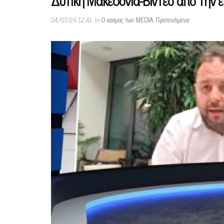
Δυτική Μακεδονία-Βίντεο από την ε
04/07/26 12:41
in
Ο κοσμος των MEDIA
,
Προτεινόμενα