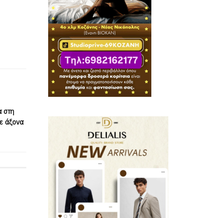
α στη
με άξονα