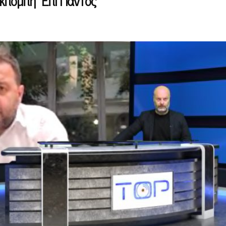
κπομπή “Επί Παντός”