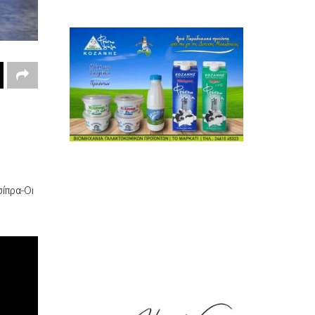
σίπρα-Οι