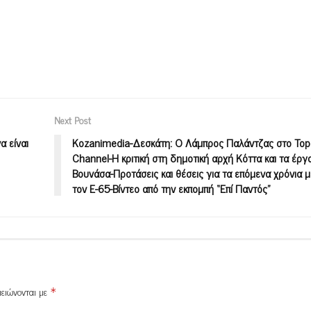
Next Post
α είναι
Kozanimedia-Δεσκάτη: Ο Λάμπρος Παλάντζας στο Top
Channel-Η κριτική στη δημοτική αρχή Κόττα και τα έργ
Βουνάσα-Προτάσεις και θέσεις για τα επόμενα χρόνια 
τον Ε-65-Βίντεο από την εκπομπή “Επί Παντός”
μειώνονται με
*