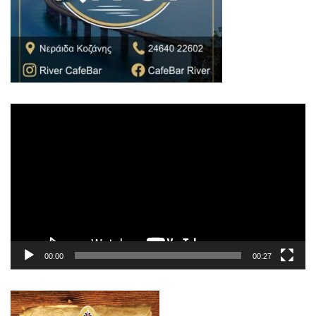
Πρόγραμμα
Αναπαραγωγής
Βίντεο
00:00
00:27