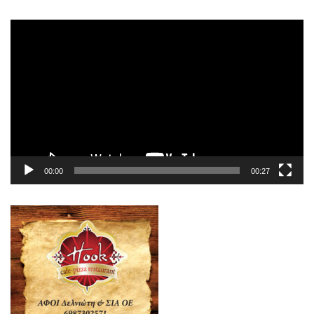
Πρόγραμμα
Αναπαραγωγής
Βίντεο
00:00
00:27