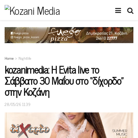
Home
Nightlife
kozanimedia: Η Evita live το
Σάββατο 30 Μαΐου στο “δίχορδο”
στην Κοζάνη
28/05/26 11:39