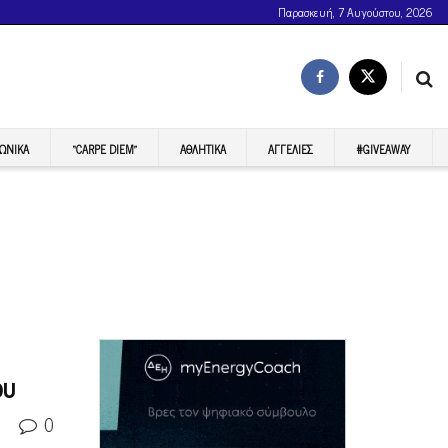
Παρασκευή, 7 Αυγούστου, 2026
ΩΝΙΚΆ
“CARPE DIEM”
ΑΘΛΗΤΙΚΆ
ΑΓΓΕΛΊΕΣ
#GIVEAWAY
ου
0