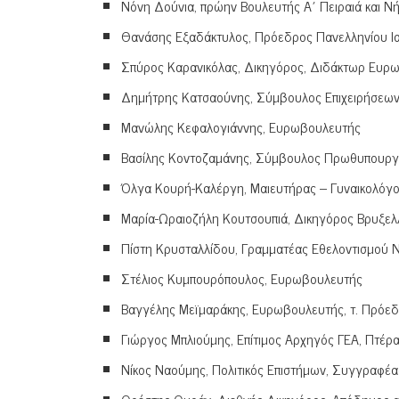
Νόνη Δούνια, πρώην Βουλευτής Α΄ Πειραιά και Ν
Θανάσης Εξαδάκτυλος, Πρόεδρος Πανελληνίου Ια
Σπύρος Καρανικόλας, Δικηγόρος, Διδάκτωρ Ευρω
Δημήτρης Κατσαούνης, Σύμβουλος Επιχειρήσεω
Μανώλης Κεφαλογιάννης, Ευρωβουλευτής
Βασίλης Κοντοζαμάνης, Σύμβουλος Πρωθυπουργο
Όλγα Κουρή-Καλέργη, Μαιευτήρας – Γυναικολόγ
Μαρία-Ωραιοζήλη Κουτσουπιά, Δικηγόρος Βρυξελ
Πίστη Κρυσταλλίδου, Γραμματέας Εθελοντισμού Ν
Στέλιος Κυμπουρόπουλος, Ευρωβουλευτής
Βαγγέλης Μεϊμαράκης, Ευρωβουλευτής, τ. Πρόε
Γιώργος Μπλιούμης, Επίτιμος Αρχηγός ΓΕΑ, Πτέρ
Νίκος Ναούμης, Πολιτικός Επιστήμων, Συγγραφέα