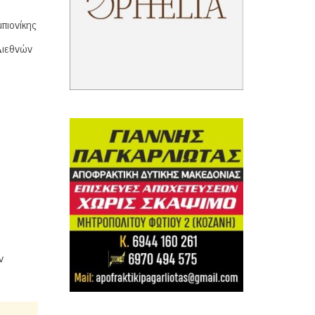
πιονίκης
Διεθνών
ν