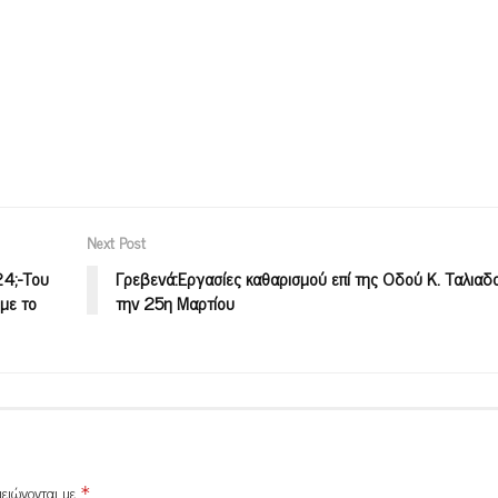
Next Post
24;-Του
Γρεβενά:Εργασίες καθαρισμού επί της Οδού Κ. Ταλιαδ
με το
την 25η Μαρτίου
μειώνονται με
*