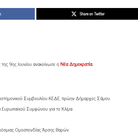
k
Share on Twitter
ς
της 9ης Ιουνίου ανακοίνωσε η
Νέα Δημοκρατία
.
πιστημονικού Συμβουλίου ΚΕΔΕ, πρώην Δήμαρχος Σάμου
α Ευρωπαϊκού Συμφώνου για το Κλίμα
γκόσμιας Ομοσπονδίας Άρσης Βαρών