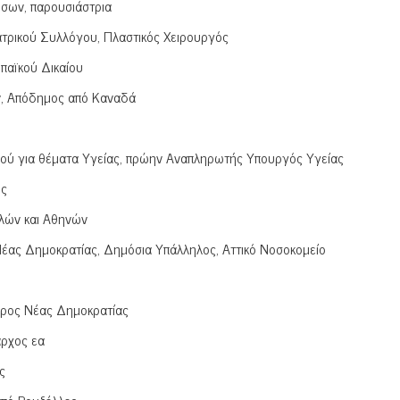
ήσων, παρουσιάστρια
τρικού Συλλόγου, Πλαστικός Χειρουργός
παϊκού Δικαίου
ν, Απόδημος από Καναδά
ύ για θέματα Υγείας, πρώην Αναπληρωτής Υπουργός Υγείας
ος
λών και Αθηνών
έας Δημοκρατίας, Δημόσια Υπάλληλος, Αττικό Νοσοκομείο
δρος Νέας Δημοκρατίας
αρχος εα
ς