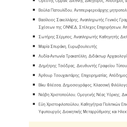
Ορέστης Ομράν, Διεθνής Δικηγόρος, Απόδημος 
Βούλα Πατουλίδου, Αντιπεριφερειάρχης μητροπολι
Βασίλειος Σακελλάρης, Αναπληρωτής Γενικός Γρ
Σχέσεων της ΟΝΝΕΔ, Στέλεχος Επιχειρήσεων, Α
Σωτήρης Σέρμπος, Αναπληρωτής Καθηγητής Διεθν
Μαρία Σπυράκη, Ευρωβουλευτής
Λυδία-Αντωνία Τρακατέλλη, Διδάκτωρ Αρχαιολογ
Δημήτρης Τσιόδρας, Διευθυντής Γραφείου Τύπ
Άρθουρ Τσουχαντάρης, Επιχειρηματίας, Απόδημο
Βίκυ Φλέσσα, Δημοσιογράφος, Κλασσική Φιλόλογ
Νιόβη Χριστοπούλου, Ομογενής Νέας Υόρκης, Δι
Εύη Χριστοφιλοπούλου, Καθηγήτρια Πολιτικών Επ
Υφυπουργός Διοικητικής Μεταρρύθμισης και Ηλε