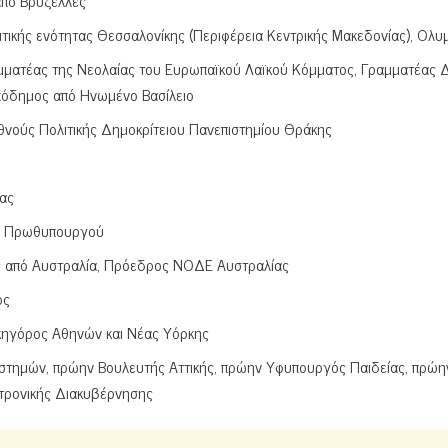
από Βρυξέλλες
τικής ενότητας Θεσσαλονίκης (Περιφέρεια Κεντρικής Μακεδονίας), Ολυμ
αμματέας της Νεολαίας του Ευρωπαϊκού Λαϊκού Κόμματος, Γραμματέας 
πόδημος από Ηνωμένο Βασίλειο
ούς Πολιτικής Δημοκρίτειου Πανεπιστημίου Θράκης
ίας
ου Πρωθυπουργού
ς από Αυστραλία, Πρόεδρος ΝΟΔΕ Αυστραλίας
ος
κηγόρος Αθηνών και Νέας Υόρκης
ιστημών, πρώην Βουλευτής Αττικής, πρώην Υφυπουργός Παιδείας, πρώη
κτρονικής Διακυβέρνησης