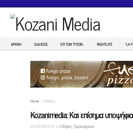
ΑΡΧΙΚΉ
ΕΙΔΉΣΕΙΣ
ΕΠI ΤΩΝ ΤΥΠΩΝ…
NIGHTLIFE
“LA 
Home
Ειδήσεις
Kozanimedia: Και επίσημα υποψήφι
22/03/24 11:15
in
Ειδήσεις
,
Προτεινόμενα