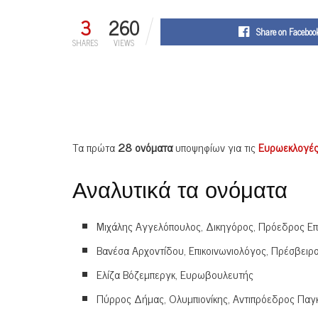
3
260
Share on Faceboo
SHARES
VIEWS
Τα πρώτα
28 ονόματα
υποψηφίων για τις
Ευρωεκλογέ
Αναλυτικά τα ονόματα
Μιχάλης Αγγελόπουλος, Δικηγόρος, Πρόεδρος Ε
Βανέσα Αρχοντίδου, Επικοινωνιολόγος, Πρέσβειρ
Ελίζα Βόζεμπεργκ, Ευρωβουλευτής
Πύρρος Δήμας, Ολυμπιονίκης, Αντιπρόεδρος Πα