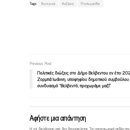
Tags:
Κεντρικό
Κοζάνη
Πτολεμαϊδα
Previous Post
Πολιτικές διώξεις στο Δήμο Βελβεντου εν έτει 20
Ζορμπά Ιωάννη, υποψηφίου δημοτικού συμβούλου 
συνδυασμό “Βελβεντό, προχωράμε μαζί”
Αφήστε μια απάντηση
Η ηλ. διεύθυνση σας δεν δημοσιεύεται.
Τα υποχρεωτικά πεδία ση