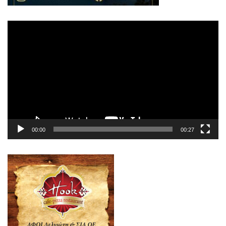
Πρόγραμμα
Αναπαραγωγής
Βίντεο
00:00
00:27