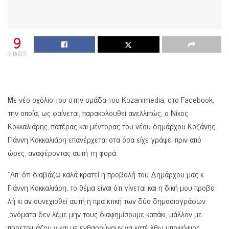
9
SHARES
Με νέο σχόλιο του στην ομάδα του Kozanimedia, στο Facebook,
την οποία, ως φαίνεται, παρακολουθεί ανελλιπώς, ο Νίκος
Κοκκαλιάρης, πατέρας και μέντορας του νέου δημάρχου Κοζάνης
Γιάννη Κοκκαλιάρη επανέρχεται στα όσα είχε γράψει πριν από
ώρες, αναφέροντας αυτή τη φορά:
“Απ’ ότι διαβάζω καλά κρατεί η προβολή του Δημάρχου μας κ.
Γιάννη Κοκκαλιάρη, το θέμα είναι ότι γίνεται και η δική μου προβο
λή κι αν συνεχισθεί αυτή η πρα κτική των δύο δημοσιογράφων
,ονόματα δεν λέμε μην τους διαφημίσουμε καπάκι, μάλλον με
προετοιμάζου ν και με ενθαρρύνουν να κατέ λθω υποψήφιος