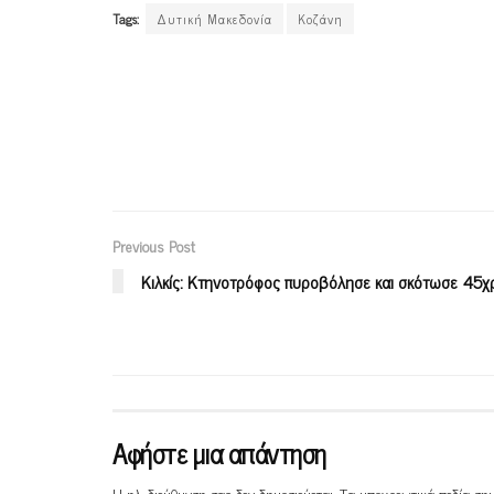
Tags:
Δυτική Μακεδονία
Κοζάνη
Previous Post
Κιλκίς: Κτηνοτρόφος πυροβόλησε και σκότωσε 45χ
Αφήστε μια απάντηση
Η ηλ. διεύθυνση σας δεν δημοσιεύεται.
Τα υποχρεωτικά πεδία ση