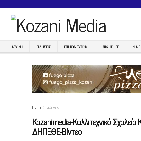
ΑΡΧΙΚΉ
ΕΙΔΉΣΕΙΣ
ΕΠI ΤΩΝ ΤΥΠΩΝ…
NIGHTLIFE
“LA 
Home
Ειδήσεις
Kozanimedia-Καλλιτεχνικό Σχολείο 
ΔΗΠΕΘΕ-Βίντεο