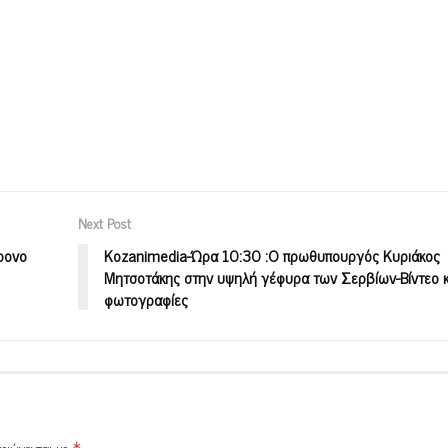
Next Post
ρονο
Kozanimedia-Ώρα 10:30 :Ο πρωθυπουργός Κυριάκος
Μητσοτάκης στην υψηλή γέφυρα των Σερβίων-Βίντεο κ
φωτογραφίες
μειώνονται με