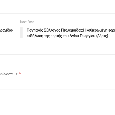
Next Post
ρανίδια-
Ποντιακός Σύλλογος Πτολεμαϊδας:Η καθιερωμένη εαρ
εκδήλωση της εορτής του Αγίου Γεωργίου (Αέρτς)
μειώνονται με
*