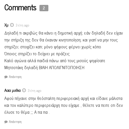
Comments
2
Χμ
3 έτη ago
Δηλαδή τι ακριβώς θα κάνει η δημοτική αρχή; εάν δηλαδή δεν είχαν
την στήριξη της δεν θα έκαναν κινητοποίηση; και γιατί να μην τους
στηρίξει; στοιχίζει κατι; μόνο ψήφους φέρνει χωρίς κόπο
Όποιος στηρίζει το δείχνει με πράξεις
Καλό αγώνα αλλά παιδιά πάνω από τους μισούς ψηφίσατε
Μητσοτάκη δηλαδή ΒΙΑΙΗ ΑΠΟΛΙΓΝΙΤΟΠΟΙΗΣΗ
Απάντηση
Ααα μυθια
3 έτη ago
Αφού πήγανε στην θεόσταλτη περιφερειακή αρχή και είδανε μάλιστα
και τον καλύτερο περιφερειάρχη που είχαμε , θέλετε να πειτε οτι δεν
έλυσε το θέμα ;;; Α πα πα .
Απάντηση