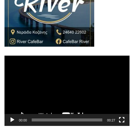
Πρόγραμμα
Αναπαραγωγής
Βίντεο
00:00
00:27