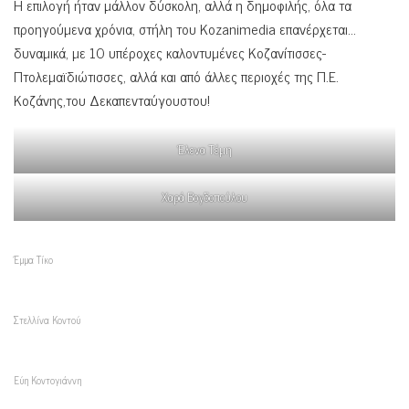
Η επιλογή ήταν μάλλον δύσκολη, αλλά η δημοφιλής, όλα τα
προηγούμενα χρόνια, στήλη του Kozanimedia επανέρχεται…
δυναμικά, με 10 υπέροχες καλοντυμένες Κοζανίτισσες-
Πτολεμαϊδιώτισσες, αλλά και από άλλες περιοχές της Π.Ε.
Κοζάνης,του Δεκαπενταύγουστου!
Έλενα Τέμη
Χαρά Βογδοπούλου
Έμμα Τίκο
Στελλίνα Κοντού
Εύη Κοντογιάννη