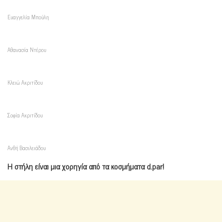
Ευαγγελία Μπούλη
Αθανασία Ντέρου
Κλειώ Ακριτίδου
Σοφία Ακριτίδου
Ανθή Βασιλειάδου
Η στήλη είναι μια χορηγία από τα κοσμήματα d.par!