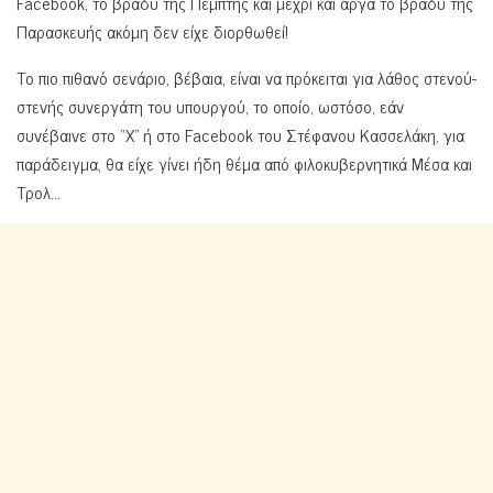
Facebook, το βράδυ της Πέμπτης και μέχρι και αργά το βράδυ της
Παρασκευής ακόμη δεν είχε διορθωθεί!
Το πιο πιθανό σενάριο, βέβαια, είναι να πρόκειται για λάθος στενού-
στενής συνεργάτη του υπουργού, το οποίο, ωστόσο, εάν
συνέβαινε στο “X” ή στο Facebook του Στέφανου Κασσελάκη, για
παράδειγμα, θα είχε γίνει ήδη θέμα από φιλοκυβερνητικά Μέσα και
Τρολ…