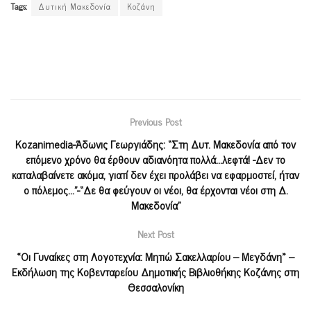
Tags:
Δυτική Μακεδονία
Κοζάνη
Previous Post
Kozanimedia-Άδωνις Γεωργιάδης: “Στη Δυτ. Μακεδονία από τον
επόμενο χρόνο θα έρθουν αδιανόητα πολλά…λεφτά! -Δεν το
καταλαβαίνετε ακόμα, γιατί δεν έχει προλάβει να εφαρμοστεί, ήταν
ο πόλεμος…”-“Δε θα φεύγουν οι νέοι, θα έρχονται νέοι στη Δ.
Μακεδονία”
Next Post
«Οι Γυναίκες στη Λογοτεχνία: Μητιώ Σακελλαρίου – Μεγδάνη» –
Εκδήλωση της Κοβενταρείου Δημοτικής Βιβλιοθήκης Κοζάνης στη
Θεσσαλονίκη