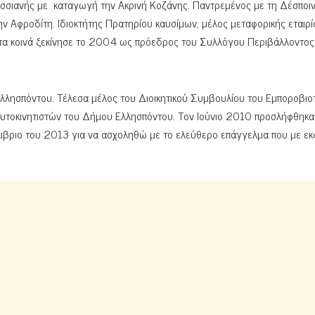
ασσιανής με καταγωγή την Ακρινή Κοζάνης. Παντρεμένος με τη Δέσποι
ν Αφροδίτη. Ιδιοκτήτης Πρατηρίου καυσίμων, μέλος μεταφορικής εταιρί
 τα κοινά ξεκίνησε το 2004 ως πρόεδρος του Συλλόγου Περιβάλλοντος
λησπόντου. Τέλεσα μέλος του Διοικητικού Συμβουλίου του Εμποροβιο
Αυτοκινητιστών του Δήμου Ελλησπόντου. Τον Ιούνιο 2010 προσλήφθηκ
μβριο του 2013 για να ασχοληθώ με το ελεύθερο επάγγελμα που με εκ