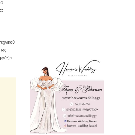
να
ας
τεχνικού
α ως
φράζει