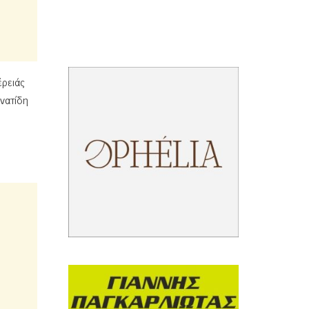
έρειάς
ανατίδη