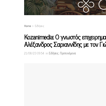
Home
Ειδήσεις
Kozanimedia: Ο γνωστός επιχειρημ
Αλέξανδρος Σαριαννίδης με τον Γι
21/08/23 09:54
in
Ειδήσεις
,
Προτεινόμενα