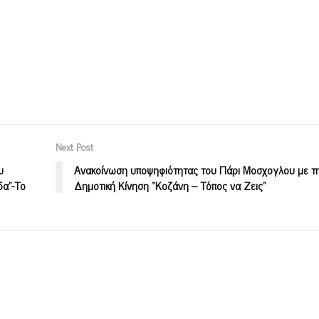
Next Post
υ
Ανακοίνωση υποψηφιότητας του Πάρι Μοσχογλου με τ
δα”-Το
Δημοτική Κίνηση “Κοζάνη – Τόπος να Ζεις”