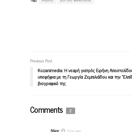
Tags:
Ακρινή
Δυτική Μακεδονία
Previous Post
Kozanimedia: H νεαρή γιατρός Ειρήνη Αποστολίδο
υποψήφια με τη Γεωργία Ζεμπιλιάδου και την “Ελπί
βιογραφικό της
Comments
2
Νίκος
3 έτη ago