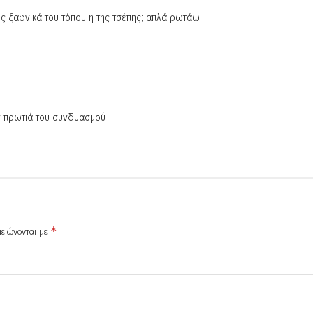
ς ξαφνικά του τόπου η της τσέπης; απλά ρωτάω
ην πρωτιά του συνδυασμού
μειώνονται με
*