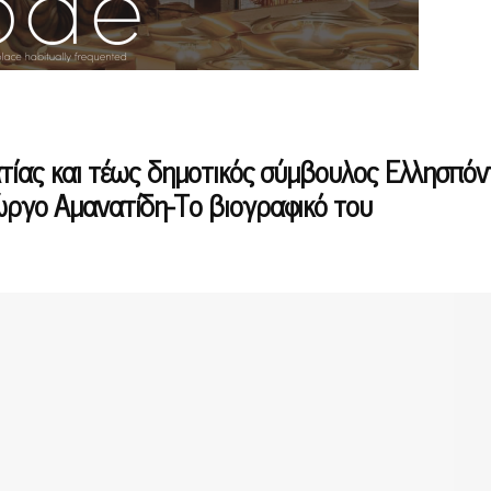
ατίας και τέως δημοτικός σύμβουλος Ελλησπό
ώργο Αμανατίδη-Το βιογραφικό του