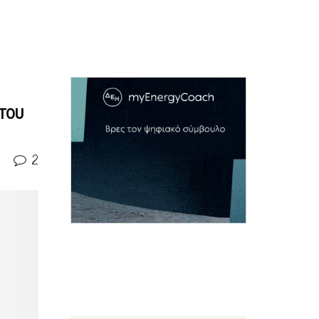
ντου
2