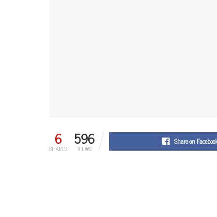
6
596
Share on Faceboo
SHARES
VIEWS