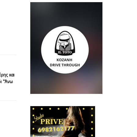
ρης και
ι «Άνω