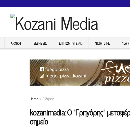
ΑΡΧΙΚΉ
ΕΙΔΉΣΕΙΣ
ΕΠI ΤΩΝ ΤΥΠΩΝ…
NIGHTLIFE
“LA 
Home
Ειδήσεις
kozanimedia: Ο “Γρηγόρης” μεταφέρ
σημείο