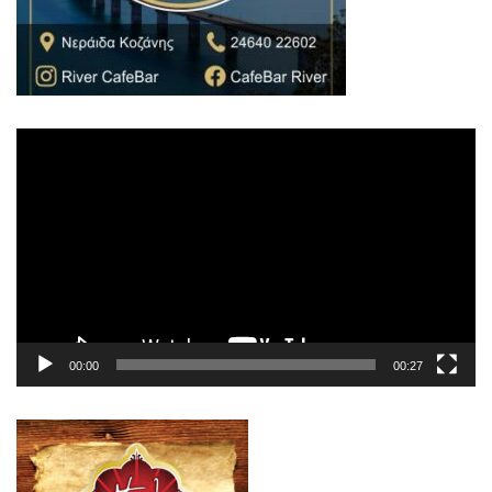
Πρόγραμμα
Αναπαραγωγής
Βίντεο
00:00
00:27