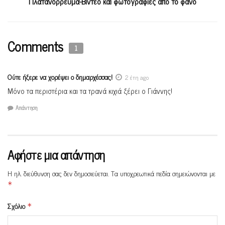
Πλατανόρρευμα-Βίντεο και φωτογραφίες από το φανό
Comments
1
Ούτε ήξερε να χορέψει ο δημαρχέσσας!
2 έτη ago
Μόνο τα περιστέρια και τα τρανά κιχιά ξέρει ο Γιάννης!
Απάντηση
Αφήστε μια απάντηση
Η ηλ. διεύθυνση σας δεν δημοσιεύεται.
Τα υποχρεωτικά πεδία σημειώνονται με
*
Σχόλιο
*