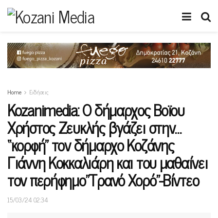
Home
Ειδήσεις
Kozanimedia: Ο δήμαρχος Βοϊου
Χρήστος Ζευκλής βγάζει στην…
“κορφή” τον δήμαρχο Κοζάνης
Γιάννη Κοκκαλιάρη και του μαθαίνει
τον περήφημο”Τρανό Χορό”-Βίντεο
15/03/24 02:34