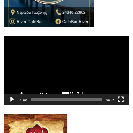
Πρόγραμμα
Αναπαραγωγής
Βίντεο
00:00
00:27