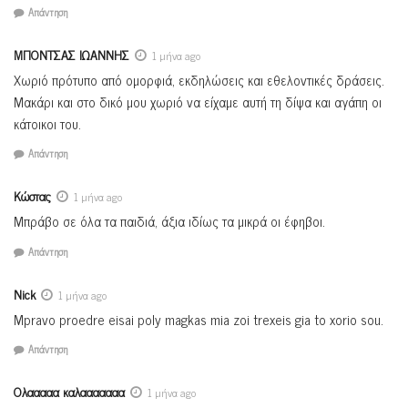
Απάντηση
ΜΠΟΝΤΣΑΣ ΙΩΑΝΝΗΣ
1 μήνα ago
Χωριό πρότυπο από ομορφιά, εκδηλώσεις και εθελοντικές δράσεις.
Μακάρι και στο δικό μου χωριό να είχαμε αυτή τη δίψα και αγάπη οι
κάτοικοι του.
Απάντηση
Κώστας
1 μήνα ago
Μπράβο σε όλα τα παιδιά, άξια ιδίως τα μικρά οι έφηβοι.
Απάντηση
Nick
1 μήνα ago
Mpravo proedre eisai poly magkas mia zoi trexeis gia to xorio sou.
Απάντηση
Ολααααα καλααααααα
1 μήνα ago