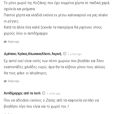
Το μόνο χωριό της Κοζάνης που έχει κομμένα χόρτα σε παιδική χαρά,
σχολεία και μνήματα.
Παντού χόρτα και κλαδιά εικόνα εν μέσω καλοκαιριού να μας κλαίνε
οι ρέγγες.
Κατά τα άλλα όλα καλά ξεκινάν τα πανηγύρια θα ριχτουνε στους
χορούς όλοι οι αντιδήμαρχοι.
Απάντηση
Δρέπανο, Κρόκος,Αλωνακια,Κλειτο, Ακρινή.
1 μήνα ago
Εμ αυτοί εκεί είναι εκτός των πέντε χωριών που βοηθάει και δίνει
εκατοντάδες χιλιάδες ευρώ, άρα θα τα κόβουν μόνοι τους αλλιώς
θα τους φάνε οι αλιγάτορες.
Απάντηση
Αντιδήμαρχος από τα λιντλ
1 μήνα ago
Που να αδειάσει εκείνος ο Ζήσης από τα καφενεία να πάει να
βοηθήσει λίγο που είναι και το χωριό του ;!