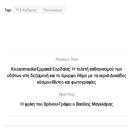
Tags:
Π.Ε.Κοζανης
Ποντοκώμη
Previous Post
Kozanimedia-Ερμακιά Εορδαίας: Η τελετή καθαγιασμού των
υδάτων στη δεξαμενή και το όμορφο έθιμο με τα κεριά-Δεκάδες
κόσμου-Βίντεο και φωτογραφίες
Next Post
Η φρίκη του Χρόνου-Γράφει ο Βασίλης Μαγκλάρας