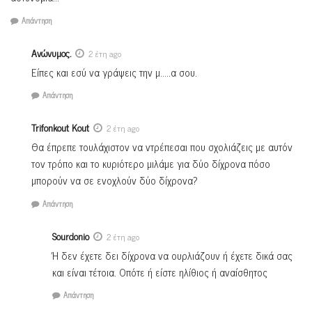
Απάντηση
Ανώνυμος.
2 έτη ago
Είπες και εσύ να γράψεις την μ…..α σου.
Απάντηση
Trifonkout Kout
2 έτη ago
Θα έπρεπε τουλάχιστον να ντρέπεσαι που σχολιάζεις με αυτόν
τον τρόπο και το κυριότερο μιλάμε για δύο δίχρονα πόσο
μπορούν να σε ενοχλούν δύο δίχρονα?
Απάντηση
Sourdonio
2 έτη ago
Ή δεν έχετε δει δίχρονα να ουρλιάζουν ή έχετε δικά σας
και είναι τέτοια. Οπότε ή είστε ηλίθιος ή αναίσθητος
Απάντηση