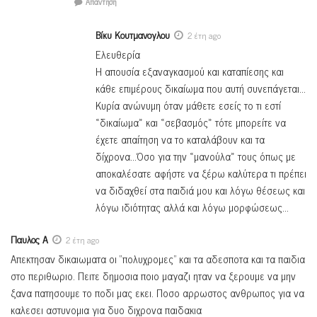
Απάντηση
Βίκυ Κουτμανογλου
2 έτη ago
Ελευθερία
Η απουσία εξαναγκασμού και καταπίεσης και
κάθε επιμέρους δικαίωμα που αυτή συνεπάγεται…
Κυρία ανώνυμη όταν μάθετε εσείς το τι εστί
«δικαίωμα» και «σεβασμός» τότε μπορείτε να
έχετε απαίτηση να το καταλάβουν και τα
δίχρονα…Όσο για την «μανούλα» τους όπως με
αποκαλέσατε αφήστε να ξέρω καλύτερα τι πρέπει
να διδαχθεί στα παιδιά μου και λόγω θέσεως και
λόγω ιδιότητας αλλά και λόγω μορφώσεως…
Παυλος Α
2 έτη ago
Απεκτησαν δικαιωματα οι “πολυχρομες” και τα αδεσποτα και τα παιδια
στο περιθωριο. Πειτε δημοσια ποιο μαγαζι ηταν να ξερουμε να μην
ξανα πατησουμε το ποδι μας εκει. Ποσο αρρωστος ανθρωπος για να
καλεσει αστυνομια για δυο διχρονα παιδακια