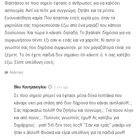
Φαντάσου σε ποιο σημείο έφτασε ο άνθρωπος για να καλέσει
αστυνομία. Αντί να πείτε μια συγγνώμη, ζητάτε και τα ρέστα.
Ενσυναίσθηση καμία. Που ήσασταν εσείς κυρία μου, όταν τα
μικρούλια σας τσιροκοπούσαν έξω από ένα μαγαζί που κάποιοι
δουλεύουν; Και τώρα τι κάνατε δηλαδή; Το βγάλατε δημόσια για να
συμφωνήσουν πέντε έξι σαν κι εσάς και να χαρείτε; Κι αυτοί οι
γνωστοί σας που δημόσια συμφωνούν, με τον μαγαζάτορα είναι, να
ξέρετε. Το ότι έχετε παιδιά δεν σημαίνει ότι κάνετε ό, τι σας κατέβει
έξω. Είστε υπεύθυνη εσείς.
Απάντηση
Βίκυ Κουτμανογλου
2 έτη ago
Σε ποιο σημείο μπορεί να έφτασε μέσα δέκα λεπτάκια που
κάναμε εκεί μια στάση από δυο δίχρονα που κάναν αντίλαλο!!!;;;;
Σας παρακαλώ πολύ!!! Θα ζητήσω και συγνώμη;;;; Για ποιον λόγο
και από ποιον;;;; Πολλούς γνωστούς έχω!!! Ας κατέβω για
δημάρχους… γιατί 5-6 δεν τους λες!!! «Σαν και εμάς» μακάρι να
ήταν κ άλλοι!!! Φυσικά και είμαι υπεύθυνη για τα παιδιά μου!!!