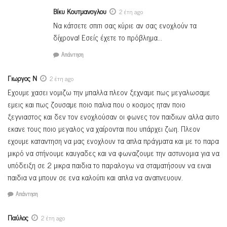
Βίκυ Κουτμανογλου
2 έτη ago
Να κάτσετε σπιτι σας κύριε αν σας ενοχλούν τα
δίχρονα! Εσείς έχετε το πρόβλημα…
Απάντηση
Γιωργος Ν
2 έτη ago
Εχουμε χασει νομιζω την μπαλλα πλεον ξεχναμε πως μεγαλωσαμε
εμεις και πως ζουσαμε ποιο παλια που ο κοσμος ηταν ποιο
ξεγνιαστος και δεν τον ενοχλούσαν οι φωνες τον παιδιων αλλα αυτο
εκανε τους ποιο μεγαλος να χαίρονται που υπάρχει ζωη. Πλεον
εχουμε καταντηση να μας ενοχλουν τα απλα πράγματα και με το παρα
μικρό να στήνουμε καυγαδες και να φωναζουμε την αστυνομια για να
υπόδειξη σε 2 μικρα παιδια το παραλογω να σταματήσουν να ειναι
παιδια να μπουν σε ενα καλούπι και απλα να αναπνευουν.
Απάντηση
Παύλος
2 έτη ago