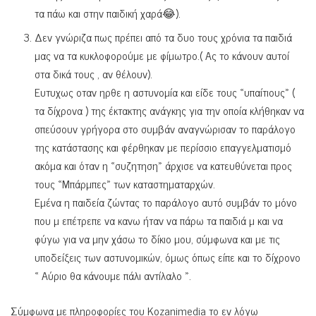
τα πάω και στην παιδική χαρά😂).
Δεν γνώριζα πως πρέπει από τα δυο τους χρόνια τα παιδιά
μας να τα κυκλοφορούμε με φίμωτρο.( Ας το κάνουν αυτοί
στα δικά τους , αν θέλουν).
Ευτυχως οταν ηρθε η αστυνομία και είδε τους «υπαίτιους» (
τα δίχρονα ) της έκτακτης ανάγκης για την οποία κλήθηκαν να
σπεύσουν γρήγορα στο συμβάν αναγνώρισαν το παράλογο
της κατάστασης και φέρθηκαν με περίσσιο επαγγελματισμό
ακόμα και όταν η «συζητηση» άρχισε να κατευθύνεται προς
τους «Μπάρμπες» των καταστηματαρχών.
Εμένα η παιδεία ζώντας το παράλογο αυτό συμβάν το μόνο
που μ επέτρεπε να κανω ήταν να πάρω τα παιδιά μ και να
φύγω για να μην χάσω το δίκιο μου, σύμφωνα και με τις
υποδείξεις των αστυνομικών, όμως όπως είπε και το δίχρονο
« Αύριο θα κάνουμε πάλι αντίλαλο ».
Σύμφωνα με πληροφορίες του Kozanimedia το εν λόγω