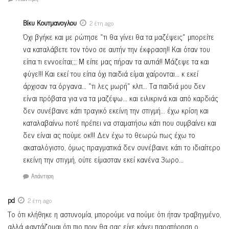
Βίκυ Κουτμανογλου
2 έτη ago
Όχι βγήκε και με ρώτησε «τι θα γίνει θα τα μαζέψεις» μπορείτε
να καταλάβετε τον τόνο σε αυτήν την έκφραση!! Και όταν του
είπα τι εννοείται;;; Μ είπε μας πήραν τα αυτιά!! Μάζεψε τα και
φύγε!!! Και εκεί του είπα όχι παιδιά είμαι χαίρονται… κ εκεί
άρχισαν τα όργανα… «τι λες μωρή» κλπ… Τα παιδιά μου δεν
είναι πρόβατα για να τα μαζέψω… και ειλικρινά και από καρδιάς
δεν συνέβαινε κάτι τραγικό εκείνη την στιγμή… έχω κρίση και
καταλαβαίνω ποτέ πρέπει να σταματήσω κάτι που συμβαίνει και
δεν είναι ας πούμε οκ!!! Δεν έχω το θεωρώ πως έχω το
ακαταλόγιστο, όμως πραγματικά δεν συνέβαινε κάτι το ιδιαίτερο
εκείνη την στιγμή, ούτε είμασταν εκεί κανένα 3ωρο…
Απάντηση
pd
2 έτη ago
Το ότι κλήθηκε η αστυνομία, μπορούμε να πούμε ότι ήταν τραβηγμένο,
αλλά φαντάζομαι ότι πιο πριν θα σας είχε κάνει παρατήρηση ο