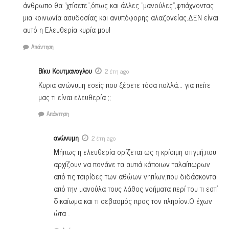
άνθρωπο θα ”χτίσετε”,όπως και άλλες ”μανούλες”,φτιάχνοντας
μια κοινωνία ασυδοσίας και ανυπόφορης αλαζονείας.ΔΕΝ είναι
αυτό η Ελευθερία κυρία μου!
Απάντηση
Βίκυ Κουτμανογλου
2 έτη ago
Κυρια ανώνυμη εσείς που ξέρετε τόσα πολλά… για πείτε
μας τι είναι ελευθερία ;;
Απάντηση
ανώνυμη
2 έτη ago
Μήπως η ελευθερία ορίζεται ως η κρίσιμη στιγμή,που
αρχίζουν να πονάνε τα αυτιά κάποιων ταλαίπωρων
από τις τσιρίδες των αθώων νηπίων,που διδάσκονται
από την μανούλα τους λάθος νοήματα περί του τι εστί
δικαίωμα και τι σεβασμός προς τον πλησίον.Ο έχων
ώτα…