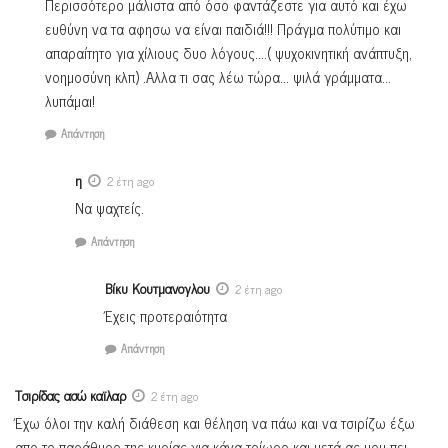
Περισσότερο μάλιστα από όσο φαντάζεστε για αυτό και έχω
ευθύνη να τα αφησω να είναι παιδιά!!! Πράγμα πολύτιμο και
απαραίτητο για χίλιους δυο λόγους….( ψυχοκινητική ανάπτυξη,
νοημοσύνη κλπ) .Αλλα τι σας λέω τώρα… ψιλά γράμματα…
λυπάμαι!
Απάντηση
η
2 έτη ago
Να ψαχτείς.
Απάντηση
Βίκυ Κουτμανογλου
2 έτη ago
Έχεις προτεραιότητα
Απάντηση
Τσιρίδας ασώ καϊλαρ
2 έτη ago
Έχω όλοι την καλή διάθεση και θέληση να πάω και να τσιρίζω έξω
απο το παράθυρο της κυρίας για κάνα τρίωρο και μετά ας μου πει