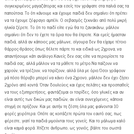
συγκεκριμένος μαγαζάτορας και εσείς τον γράψατε στα παλιά σας τα
παπούτσια. Το ότι κάνουμε και έχουμε παιδιά δεν σημαίνει ότι πρέπει
να τα έχουμε ξέφραγο αμπέλι. Ο σεβασμός ξεκινάει από πολύ μικρή
ηλικία ξέρετε. Το ότι το παιδί είπε εγώ θα το ξανακάνω, μάλλον
σημαίνει ότι δεν το έχετε τα όρια που θα έπρεπε. Και εμείς ήμασταν
παιδιά, αλλά αν κάποιος μας μάλωνε, σίγουρα δεν θα είχαμε τέτοιο
θάρρος-θράσος όπως θέλετε πάρτε το και ειδικά ως 2χρονα, να
απαντήσουμε κάτι ανάλογο.Κανείς δεν σας είπε να περιορίσετε τα
παιδιά σας, αλλά μάλλον να τα μάθετε το μέτρο.Να παίξουν να
χαρούν, να τρέξουν, να τσιρίξουν, αλλά όλα με όριο.Όσοι γράφουν
μά πόσο θόρυβο μπορεί να κάνει ένα 2χρονο, μάλλον δεν έχει ζήσει
2χρόνο από κοντά. Όταν δουλεύεις και έχεις πελάτες και προσπαθείς
να τους εξυπηρετήσεις, φαντάζομαι οι τσιρίδες, όσο γλυκές και αν
είναι αυτές των δικών μας παιδιών, αν είναι συνεχόμενες, κάποια
στιγμή σε πρήζουν. Και με αυτήν τη ζέστη όλα μας φαίνονται 10
φορές χειρότερα. Οπότε ας κοιτάξετε πρώτα τον εαυτό σας, πως
φέρεστε, γιατί τα παιδιά μιμούνται τους γονείς. Και το μάλωμα καλό
είναι καμιά φορά. Χτίζετε άνθρωπο, ως γονιός, βάλτε του σωστά