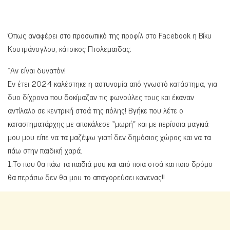
Όπως αναφέρει στο προσωπικό της προφίλ στο Facebook η Βίκυ
Κουτμάνογλου, κάτοικος Πτολεμαϊδας:
“Αν είναι δυνατόν!
Εν έτει 2024 καλέστηκε η αστυνομία από γνωστό κατάστημα, για
δυο δίχρονα που δοκίμαζαν τις φωνούλες τους και έκαναν
αντίλαλο σε κεντρική στοά της πόλης! Βγήκε που λέτε ο
καταστηματάρχης με αποκάλεσε «μωρή» και με περίσσια μαγκιά
μου μου είπε να τα μαζέψω γιατί δεν δημόσιος χώρος και να τα
πάω στην παιδική χαρά.
1.Το που θα πάω τα παιδιά μου και από ποια στοά και ποιο δρόμο
θα περάσω δεν θα μου το απαγορεύσει κανενας!!