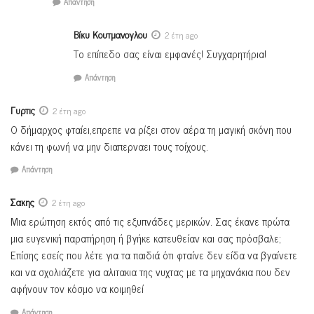
Απάντηση
Βίκυ Κουτμανογλου
2 έτη ago
Το επίπεδο σας είναι εμφανές! Συγχαρητήρια!
Απάντηση
Γυρτις
2 έτη ago
Ο δήμαρχος φταίει,επρεπε να ρίξει στον αέρα τη μαγική σκόνη που
κάνει τη φωνή να μην διαπερναει τους τοίχους.
Απάντηση
Σακης
2 έτη ago
Μια ερώτηση εκτός από τις εξυπνάδες μερικών. Σας έκανε πρώτα
μια ευγενική παρατήρηση ή βγήκε κατευθείαν και σας πρόσβαλε;
Επίσης εσείς που λέτε για τα παιδιά ότι φταίνε δεν είδα να βγαίνετε
και να σχολιάζετε για αλιτακια της νυχτας με τα μηχανάκια που δεν
αφήνουν τον κόσμο να κοιμηθεί
Απάντηση