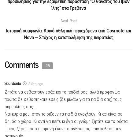
προσκλήσεις για την εξαιρετική παράσταση “Ο θάνατος του Ιβάν
Ίλιτς” στα Γρεβενά
Next Post
Ιστορική συμφωνία: Κοινό αθλητικό περιεχόμενο από Cosmote και
Nova – Στόχος η καταπολέμηση της πειρατείας
Comments
25
Sourdonio
2 έτη ago
Ζητάτε να σεβαστούν εσάς και τα παιδιά σας, αλλά προφανώς
πρώτα δε σεβαστηκατε εσείς (δε μιλάω για τα παιδιά σας) τους
συμπολίτες σας .
Ναι κυρία μου, όταν τσιριζουν τα παιδιά ενοχλούν. Κι ας είναι σε
δημόσιο χώρο. Κι αντί να πείτε κι ένα συγνώμη ζητάτε και τα ρέστα.
Ποιος ξέρει ποσο υπομονή έκανε ο άνθρωπος πριν καλέσει την
αστυνομία…