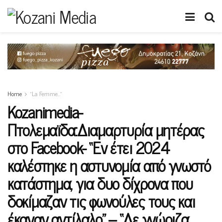
Home
“La Femme…”
Kozanimedia-
Πτολεμαϊδα:Διαμαρτυρία μητέρας
στο Facebook- “Εν έτει 2024
καλέστηκε η αστυνομία από γνωστό
κατάστημα, για δυο δίχρονα που
δοκίμαζαν τις φωνούλες τους και
έκαναν αντίλαλο” – “Δε γνώριζα