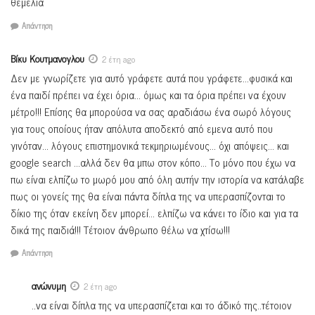
θεμέλια
Απάντηση
Βίκυ Κουτμανογλου
2 έτη ago
Δεν με γνωρίζετε για αυτό γράφετε αυτά που γράφετε…φυσικά και
ένα παιδί πρέπει να έχει όρια… όμως και τα όρια πρέπει να έχουν
μέτρο!!! Επίσης θα μπορούσα να σας αραδιάσω ένα σωρό λόγους
για τους οποίους ήταν απόλυτα αποδεκτό από εμενα αυτό που
γινόταν… λόγους επιστημονικά τεκμηριωμένους… όχι απόψεις… και
google search …αλλά δεν θα μπω στον κόπο… Το μόνο που έχω να
πω είναι ελπίζω το μωρό μου από όλη αυτήν την ιστορία να κατάλαβε
πως οι γονείς της θα είναι πάντα δίπλα της να υπερασπίζονται το
δίκιο της όταν εκείνη δεν μπορεί… ελπίζω να κάνει το ίδιο και για τα
δικά της παιδιά!!! Τέτοιον άνθρωπο θέλω να χτίσω!!!
Απάντηση
ανώνυμη
2 έτη ago
..να είναι δίπλα της να υπερασπίζεται και το άδικό της..τέτοιον