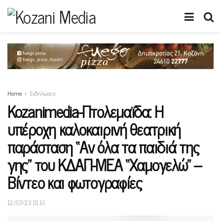
Home
Εκδηλώσεις
Kozanimedia-Πτολεμαϊδα: Η
υπέροχη καλοκαιρινή θεατρική
παράσταση “Αν όλα τα παιδιά της
γης” του ΚΔΑΠ-ΜΕΑ “Χαμογελώ” –
Βίντεο και φωτογραφίες
12/07/23 01:10