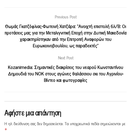
Previous Post
Θωμάς Γκατζόφλιας-Φωτεινή Χατζάρα: “Ανοιχτή επιστολή 6λ/Β: Οι
προτάσεις μας για την Μεταλιγνιτική Εποχή στην Δυτική Μακεδονία
χαρακτηρίστηκαν από την Επιτροπή Αναφορών του
Ευρωκοινοβουλίου, ως παραδεκτές”
Next Post
Kozanimedia: Σημαντικές διακρίσεις του νεαρού Κωνσταντίνου
Δημουδιά του ΝΟΚ στους αγώνες θαλάσσιου σκι του Αγρινίου-
Βίντεο και φωτογραφίες
Αφήστε μια απάντηση
Η ηλ. διεύθυνση σας δεν δημοσιεύεται.
Τα υποχρεωτικά πεδία σημειώνονται με
*