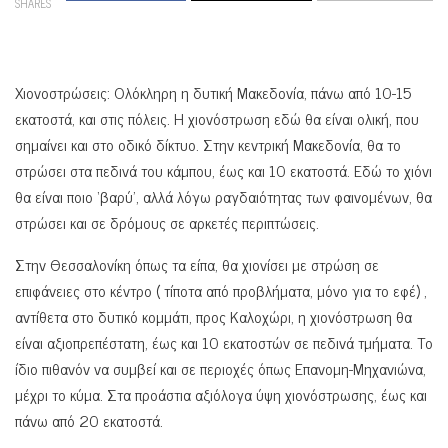
SHARES
Χιονοστρώσεις: Ολόκληρη η δυτική Μακεδονία, πάνω από 10-15
εκατοστά, και στις πόλεις. Η χιονόστρωση εδώ θα είναι ολική, που
σημαίνει και στο οδικό δίκτυο. Στην κεντρική Μακεδονία, θα το
στρώσει στα πεδινά του κάμπου, έως και 10 εκατοστά. Εδώ το χιόνι
θα είναι ποιο ‘βαρύ’, αλλά λόγω ραγδαιότητας των φαινομένων, θα
στρώσει και σε δρόμους σε αρκετές περιπτώσεις.
Στην Θεσσαλονίκη όπως τα είπα, θα χιονίσει με στρώση σε
επιφάνειες στο κέντρο ( τίποτα από προβλήματα, μόνο για το εφέ) ,
αντίθετα στο δυτικό κομμάτι, προς Καλοχώρι, η χιονόστρωση θα
είναι αξιοπρεπέστατη, έως και 10 εκατοστών σε πεδινά τμήματα. Το
ίδιο πιθανόν να συμβεί και σε περιοχές όπως Επανομη-Μηχανιώνα,
μέχρι το κύμα. Στα προάστια αξιόλογα ύψη χιονόστρωσης, έως και
πάνω από 20 εκατοστά.