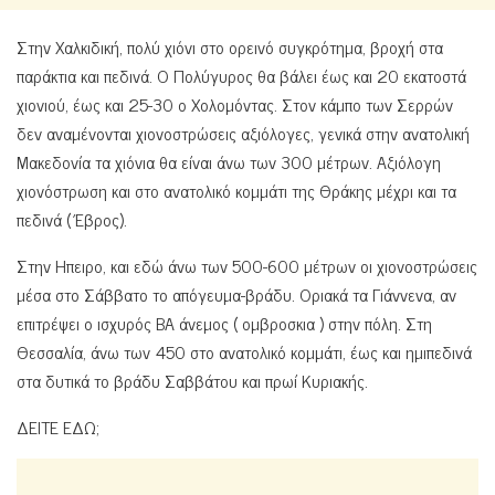
Στην Χαλκιδική, πολύ χιόνι στο ορεινό συγκρότημα, βροχή στα
παράκτια και πεδινά. Ο Πολύγυρος θα βάλει έως και 20 εκατοστά
χιονιού, έως και 25-30 ο Χολομόντας. Στον κάμπο των Σερρών
δεν αναμένονται χιονοστρώσεις αξιόλογες, γενικά στην ανατολική
Μακεδονία τα χιόνια θα είναι άνω των 300 μέτρων. Αξιόλογη
χιονόστρωση και στο ανατολικό κομμάτι της Θράκης μέχρι και τα
πεδινά ( Έβρος).
Στην Ηπειρο, και εδώ άνω των 500-600 μέτρων οι χιονοστρώσεις
μέσα στο Σάββατο το απόγευμα-βράδυ. Οριακά τα Γιάννενα, αν
επιτρέψει ο ισχυρός ΒΑ άνεμος ( ομβροσκια ) στην πόλη. Στη
Θεσσαλία, άνω των 450 στο ανατολικό κομμάτι, έως και ημιπεδινά
στα δυτικά το βράδυ Σαββάτου και πρωί Κυριακής.
ΔΕΙΤΕ ΕΔΩ;