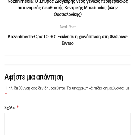
Κοzanimedia: O Σπύρος Διόγκαρης νέος γενικός περιφερειακός
αστυνομικός διευθυντής Κεντρικής Μακεδονίας (πλην
Θεσσαλονίκης)
Next Post
Kozanimedia-Ώρα 10:30: Ξεκίνησε η χιονόπτωση στη Φλώρινα-
Βίντεο
Αφήστε μια απάντηση
Η ηλ. διεύθυνση σας δεν δημοσιεύεται.
Τα υποχρεωτικά πεδία σημειώνονται με
*
Σχόλιο
*