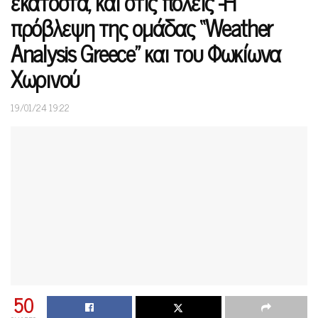
εκατοστά, και στις πόλεις”-Η
πρόβλεψη της ομάδας “Weather
Analysis Greece” και του Φωκίωνα
Χωρινού
19/01/24 19:22
50