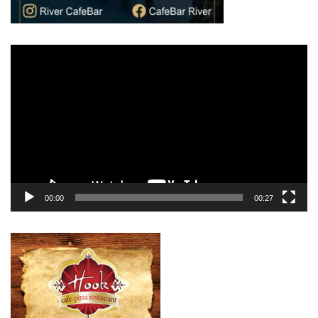
Πρόγραμμα
Αναπαραγωγής
Βίντεο
00:00
00:27