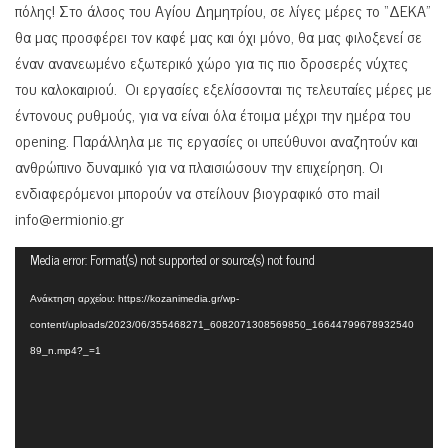
πόλης! Στο άλσος του Αγίου Δημητρίου, σε λίγες μέρες το “ΔΕΚΑ”
θα μας προσφέρει τον καφέ μας και όχι μόνο, θα μας φιλοξενεί σε
έναν ανανεωμένο εξωτερικό χώρο για τις πιο δροσερές νύχτες
του καλοκαιριού. Οι εργασίες εξελίσσονται τις τελευταίες μέρες με
έντονους ρυθμούς, για να είναι όλα έτοιμα μέχρι την ημέρα του
opening. Παράλληλα με τις εργασίες οι υπεύθυνοι αναζητούν και
ανθρώπινο δυναμικό για να πλαισιώσουν την επιχείρηση. Οι
ενδιαφερόμενοι μπορούν να στείλουν βιογραφικό στο mail
info@ermionio.gr
Πρόγραμμα
Media error: Format(s) not supported or source(s) not found
Αναπαραγωγής
Ανάκτηση αρχείου: https://kozanimedia.gr/wp-
Βίντεο
content/uploads/2023/06/355468271_6082071308569850_16644799678932540
89_n.mp4?_=1