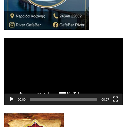
Πρόγραμμα
Αναπαραγωγής
Βίντεο
00:00
00:27