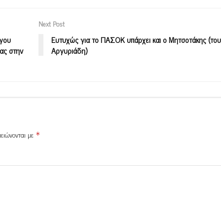
Next Post
όγου
Ευτυχώς για το ΠΑΣΟΚ υπάρχει και ο Μητσοτάκης (το
δας στην
Αργυριάδη)
μειώνονται με
*