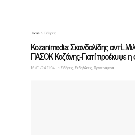
Home
Ειδήσεις
Kozanimedia: Σκανδαλίδης αντί…Μιλ
ΠΑΣΟΚ Κοζάνης-Γιατί προέκυψε η 
16/01/24 11:04
in
Ειδήσεις
,
Εκδηλώσεις
,
Προτεινόμενα