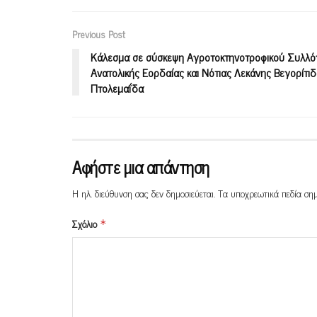
Previous Post
Κάλεσμα σε σύσκεψη Αγροτοκτηνοτροφικού Συλλ
Ανατολικής Εορδαίας και Νότιας Λεκάνης Βεγορίτι
Πτολεμαΐδα
Αφήστε μια απάντηση
Η ηλ. διεύθυνση σας δεν δημοσιεύεται.
Τα υποχρεωτικά πεδία ση
Σχόλιο
*