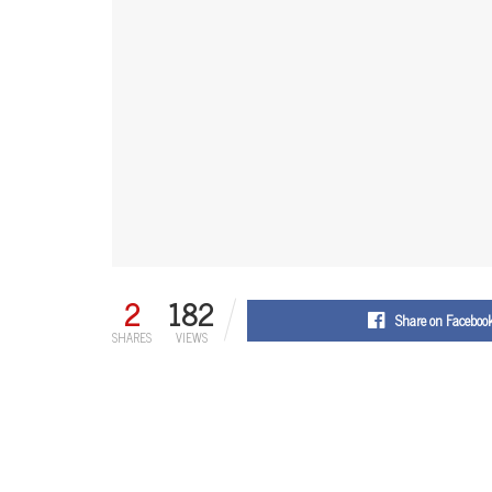
2
182
Share on Faceboo
SHARES
VIEWS