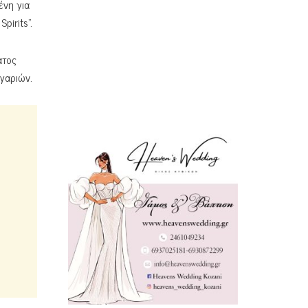
ένη για
pirits”.
ατος
γαριών.