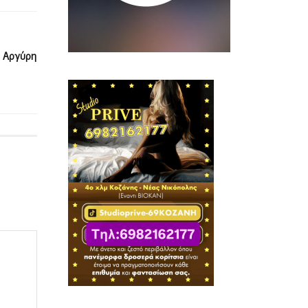
υ Αργύρη