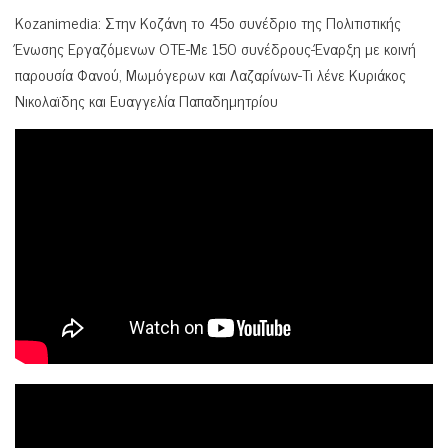
Kozanimedia: Στην Κοζάνη το 45ο συνέδριο της Πολιτιστικής
Ένωσης Εργαζόμενων ΟΤΕ-Με 150 συνέδρους-Έναρξη με κοινή
παρουσία Φανού, Μωμόγερων και Λαζαρίνων-Τι λένε Κυριάκος
Νικολαϊδης και Ευαγγελία Παπαδημητρίου