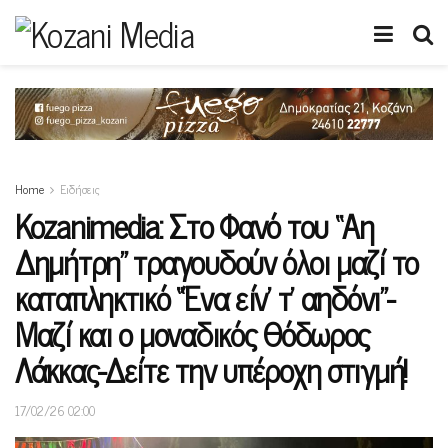
Home
Ειδήσεις
Kozanimedia: Στο Φανό του “Αη
Δημήτρη” τραγουδούν όλοι μαζί το
καταπληκτικό “Ένα είν’ τ’ αηδόνι”-
Μαζί και ο μοναδικός Θόδωρος
Λάκκας-Δείτε την υπέροχη στιγμή!
17/02/26 02:00