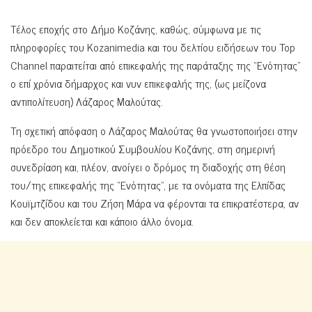
Τέλος εποχής στο Δήμο Κοζάνης, καθώς, σύμφωνα με τις
πληροφορίες του Kozanimedia και του δελτίου ειδήσεων του Top
Channel παραιτείται από επικεφαλής της παράταξης της “Ενότητας”
ο επί χρόνια δήμαρχος και νυν επικεφαλής της, (ως μείζονα
αντιπολίτευση) Λάζαρος Μαλούτας.
Τη σχετική απόφαση ο Λάζαρος Μαλούτας θα γνωστοποιήσει στην
πρόεδρο του Δημοτικού Συμβουλίου Κοζάνης, στη σημερινή
συνεδρίαση και, πλέον, ανοίγει ο δρόμος τη διαδοχής στη θέση
του/της επικεφαλής της “Ενότητας”, με τα ονόματα της Ελπίδας
Κουϊμτζίδου και του Ζήση Μάρα να φέρονται τα επικρατέστερα, αν
και δεν αποκλείεται και κάποιο άλλο όνομα.