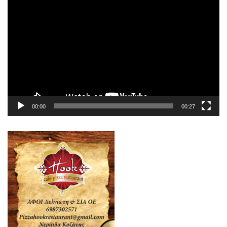
Πρόγραμμα
Αναπαραγωγής
Βίντεο
00:00
00:27