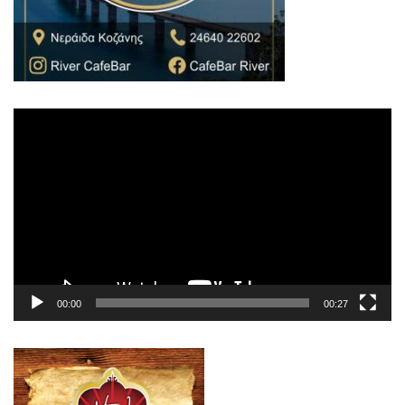
Πρόγραμμα
Αναπαραγωγής
Βίντεο
00:00
00:27