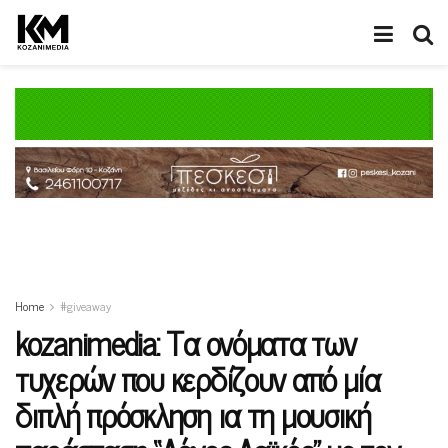
Home
#giveaway
kozanimedia: Τα ονόματα των
τυχερών που κερδίζουν από μία
διπλή πρόσκληση ια τη μουσική