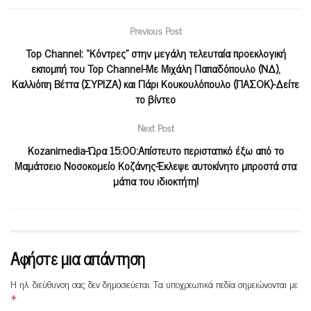
Previous Post
Top Channel: “Κόντρες” στην μεγάλη τελευταία προεκλογική
εκπομπή του Top Channel-Με Μιχάλη Παπαδόπουλο (ΝΔ),
Καλλιόπη Βέττα (ΣΥΡΙΖΑ) και Πάρι Κουκουλόπουλο (ΠΑΣΟΚ)-Δείτε
το βίντεο
Next Post
Kozanimedia-Ώρα 15:00:Απίστευτο περιστατικό έξω από το
Μαμάτσειο Νοσοκομείο Κοζάνης-Έκλεψε αυτοκίνητο μπροστά στα
μάτια του ιδιοκτήτη!
Αφήστε μια απάντηση
Η ηλ. διεύθυνση σας δεν δημοσιεύεται.
Τα υποχρεωτικά πεδία σημειώνονται με
*