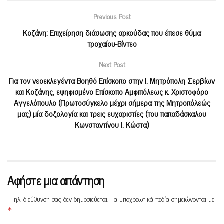
Previous Post
Κοζάνη: Επιχείρηση διάσωσης αρκούδας που έπεσε θύμα
τροχαίου-Βίντεο
Next Post
Για τον νεοεκλεγέντα Βοηθό Επίσκοπο στην Ι. Μητρόπολη Σερβίων
και Κοζάνης, εψηφισμένο Επίσκοπο Αμφιπόλεως κ. Χριστοφόρο
Αγγελόπουλο (Πρωτοσύγκελο μέχρι σήμερα της Μητροπόλεώς
μας) μία δοξολογία και τρεις ευχαριστίες (του παπαδάσκαλου
Κωνσταντίνου Ι. Κώστα)
Αφήστε μια απάντηση
Η ηλ. διεύθυνση σας δεν δημοσιεύεται.
Τα υποχρεωτικά πεδία σημειώνονται με
*