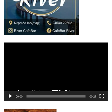
Πρόγραμμα
Αναπαραγωγής
Βίντεο
00:00
00:27