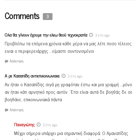
Comments
3
Ολα θα γίνουν έχουμε την ελεω θεού τεχνοκρατία
3 έτη ago
Προβλέπω τα επόμενα χρόνια κάθε μέρα να μας λέτε ποσο τέλειος
ειναι ο περιφερειάρχης …είμαστε συντονισμένοι
Απάντηση
Α ρε Κασαπίδη αντιεπικοινωνιακε
3 έτη ago
Αν ήταν ο Κασαπίδης σιγά μη γραφόταν έστω και μια γραμμή …μόνο
αν ήταν κάτι αρνητικό προς αυτόν . Έτσι είναι αυτά δε βοηθάς δε σε
βοηθάνε, επικοινωνιακά πάντα
Απάντηση
Παναγιώτης
3 έτη ago
Μέχρι σήμερα υπάρχει μια σημαντική διαφορά: Ο Αμανατίδης