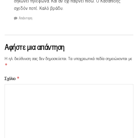
σηκώνει τηλέφωνα. Και αν όχι παίρνει πίσω. Ο Κασαπίδης
σχεδόν ποτέ. Καλό βράδυ.
Απάντηση
Αφήστε μια απάντηση
Η ηλ. διεύθυνση σας δεν δημοσιεύεται.
Τα υποχρεωτικά πεδία σημειώνονται με
*
Σχόλιο
*