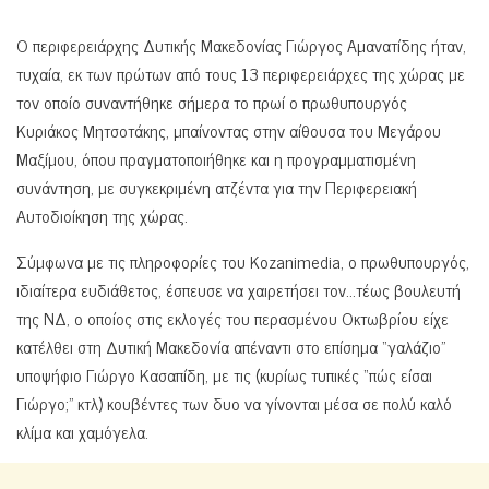
Ο περιφερειάρχης Δυτικής Μακεδονίας Γιώργος Αμανατίδης ήταν,
τυχαία, εκ των πρώτων από τους 13 περιφερειάρχες της χώρας με
τον οποίο συναντήθηκε σήμερα το πρωί ο πρωθυπουργός
Κυριάκος Μητσοτάκης, μπαίνοντας στην αίθουσα του Μεγάρου
Μαξίμου, όπου πραγματοποιήθηκε και η προγραμματισμένη
συνάντηση, με συγκεκριμένη ατζέντα για την Περιφερειακή
Αυτοδιοίκηση της χώρας.
Σύμφωνα με τις πληροφορίες του Kozanimedia, ο πρωθυπουργός,
ιδιαίτερα ευδιάθετος, έσπευσε να χαιρετήσει τον…τέως βουλευτή
της ΝΔ, ο οποίος στις εκλογές του περασμένου Οκτωβρίου είχε
κατέλθει στη Δυτική Μακεδονία απέναντι στο επίσημα “γαλάζιο”
υποψήφιο Γιώργο Κασαπίδη, με τις (κυρίως τυπικές “πώς είσαι
Γιώργο;” κτλ) κουβέντες των δυο να γίνονται μέσα σε πολύ καλό
κλίμα και χαμόγελα.