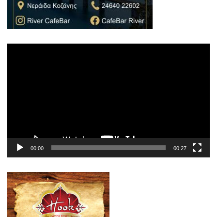
Πρόγραμμα
Αναπαραγωγής
Βίντεο
00:00
00:27