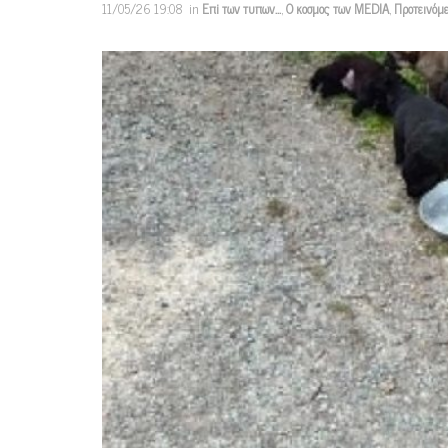
11/05/26 19:08
in
Επi των τυπων...
,
Ο κοσμος των MEDIA
,
Προτεινόμ