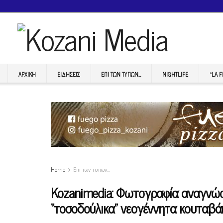
ΑΡΧΙΚΉ
ΕΙΔΉΣΕΙΣ
ΕΠI ΤΩΝ ΤΥΠΩΝ…
NIGHTLIFE
“LA 
Home
Επi των τυπων...
Kozanimedia: Φωτογραφία αναγνώ
“τοσοδούλικα” νεογέννητα κουταβά