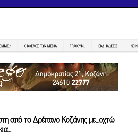
FEMME…”
Ο ΚΟΣΜΟΣ ΤΩΝ MEDIA
ΓΡΆΦΟΥΝ…
ΕΚΔΗΛΏΣΕΙΣ
ΚΟΙΝ
στη από το Δρέπανο Κοζάνης με…οχτώ
κια…