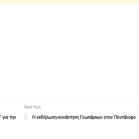
Next Post
 για την
H εκδήλωση-συνάντηση Γεωπάρκων στον Πεντάλοφο