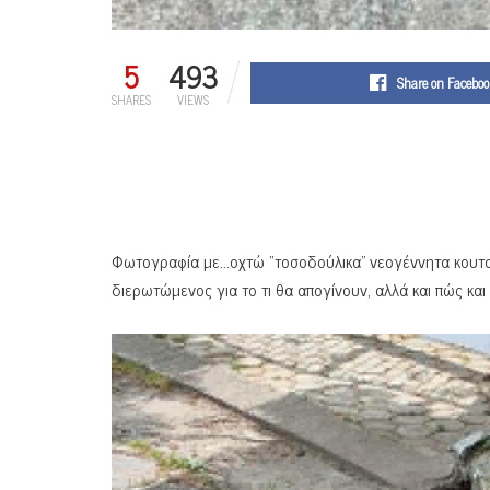
5
493
Share on Faceboo
SHARES
VIEWS
Φωτογραφία με…οχτώ “τοσοδούλικα” νεογέννητα κουτα
διερωτώμενος για το τι θα απογίνουν, αλλά και πώς και γ